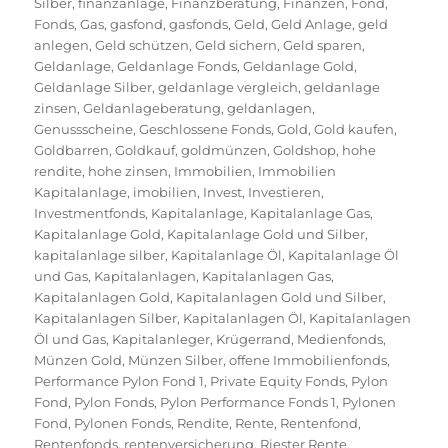
Silber
,
finanzanlage
,
Finanzberatung
,
Finanzen
,
Fond
,
Fonds
,
Gas
,
gasfond
,
gasfonds
,
Geld
,
Geld Anlage
,
geld
anlegen
,
Geld schützen
,
Geld sichern
,
Geld sparen
,
Geldanlage
,
Geldanlage Fonds
,
Geldanlage Gold
,
Geldanlage Silber
,
geldanlage vergleich
,
geldanlage
zinsen
,
Geldanlageberatung
,
geldanlagen
,
Genussscheine
,
Geschlossene Fonds
,
Gold
,
Gold kaufen
,
Goldbarren
,
Goldkauf
,
goldmünzen
,
Goldshop
,
hohe
rendite
,
hohe zinsen
,
Immobilien
,
Immobilien
Kapitalanlage
,
imobilien
,
Invest
,
Investieren
,
Investmentfonds
,
Kapitalanlage
,
Kapitalanlage Gas
,
Kapitalanlage Gold
,
Kapitalanlage Gold und Silber
,
kapitalanlage silber
,
Kapitalanlage Öl
,
Kapitalanlage Öl
und Gas
,
Kapitalanlagen
,
Kapitalanlagen Gas
,
Kapitalanlagen Gold
,
Kapitalanlagen Gold und Silber
,
Kapitalanlagen Silber
,
Kapitalanlagen Öl
,
Kapitalanlagen
Öl und Gas
,
Kapitalanleger
,
Krügerrand
,
Medienfonds
,
Münzen Gold
,
Münzen Silber
,
offene Immobilienfonds
,
Performance Pylon Fond 1
,
Private Equity Fonds
,
Pylon
Fond
,
Pylon Fonds
,
Pylon Performance Fonds 1
,
Pylonen
Fond
,
Pylonen Fonds
,
Rendite
,
Rente
,
Rentenfond
,
Rentenfonds
,
rentenversicherung
,
Riester Rente
,