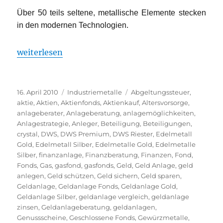
Über 50 teils seltene, metallische Elemente stecken
in den modernen Technologien.
„Den Innovationen geht der Rohstoff aus“
weiterlesen
Veröffentlicht
Kategorien
Schlagwörter
16. April 2010
Industriemetalle
Abgeltungssteuer
,
am
aktie
,
Aktien
,
Aktienfonds
,
Aktienkauf
,
Altersvorsorge
,
anlageberater
,
Anlageberatung
,
anlagemöglichkeiten
,
Anlagestrategie
,
Anleger
,
Beteiligung
,
Beteiligungen
,
crystal
,
DWS
,
DWS Premium
,
DWS Riester
,
Edelmetall
Gold
,
Edelmetall Silber
,
Edelmetalle Gold
,
Edelmetalle
Silber
,
finanzanlage
,
Finanzberatung
,
Finanzen
,
Fond
,
Fonds
,
Gas
,
gasfond
,
gasfonds
,
Geld
,
Geld Anlage
,
geld
anlegen
,
Geld schützen
,
Geld sichern
,
Geld sparen
,
Geldanlage
,
Geldanlage Fonds
,
Geldanlage Gold
,
Geldanlage Silber
,
geldanlage vergleich
,
geldanlage
zinsen
,
Geldanlageberatung
,
geldanlagen
,
Genussscheine
,
Geschlossene Fonds
,
Gewürzmetalle
,