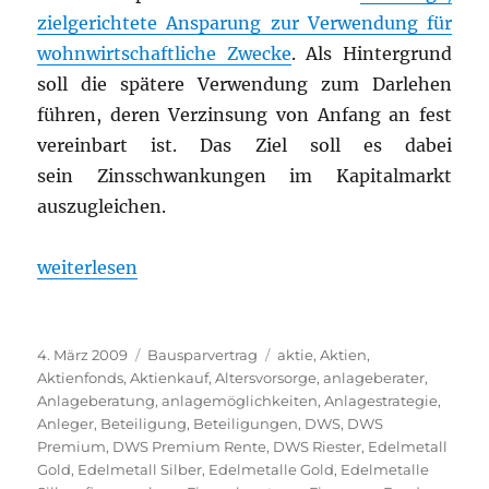
zielgerichtete Ansparung zur Verwendung für
wohnwirtschaftliche Zwecke
. Als Hintergrund
soll die spätere Verwendung zum Darlehen
führen, deren Verzinsung von Anfang an fest
vereinbart ist. Das Ziel soll es dabei
sein Zinsschwankungen im Kapitalmarkt
auszugleichen.
„Keine Wohnungsbauprämie bei Bausparverträgen
weiterlesen
Veröffentlicht
Kategorien
Schlagwörter
4. März 2009
Bausparvertrag
aktie
,
Aktien
,
am
Aktienfonds
,
Aktienkauf
,
Altersvorsorge
,
anlageberater
,
Anlageberatung
,
anlagemöglichkeiten
,
Anlagestrategie
,
Anleger
,
Beteiligung
,
Beteiligungen
,
DWS
,
DWS
Premium
,
DWS Premium Rente
,
DWS Riester
,
Edelmetall
Gold
,
Edelmetall Silber
,
Edelmetalle Gold
,
Edelmetalle