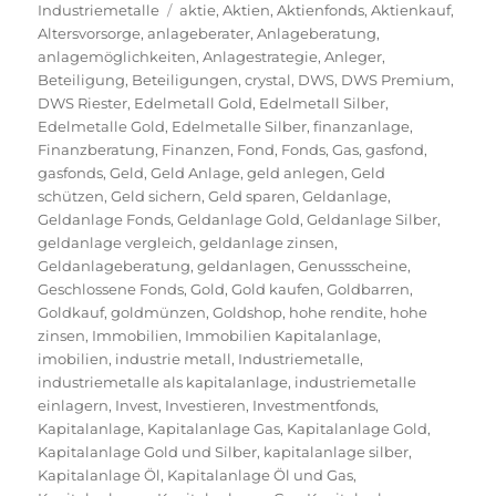
am
Schlagwörter
Industriemetalle
aktie
,
Aktien
,
Aktienfonds
,
Aktienkauf
,
Altersvorsorge
,
anlageberater
,
Anlageberatung
,
anlagemöglichkeiten
,
Anlagestrategie
,
Anleger
,
Beteiligung
,
Beteiligungen
,
crystal
,
DWS
,
DWS Premium
,
DWS Riester
,
Edelmetall Gold
,
Edelmetall Silber
,
Edelmetalle Gold
,
Edelmetalle Silber
,
finanzanlage
,
Finanzberatung
,
Finanzen
,
Fond
,
Fonds
,
Gas
,
gasfond
,
gasfonds
,
Geld
,
Geld Anlage
,
geld anlegen
,
Geld
schützen
,
Geld sichern
,
Geld sparen
,
Geldanlage
,
Geldanlage Fonds
,
Geldanlage Gold
,
Geldanlage Silber
,
geldanlage vergleich
,
geldanlage zinsen
,
Geldanlageberatung
,
geldanlagen
,
Genussscheine
,
Geschlossene Fonds
,
Gold
,
Gold kaufen
,
Goldbarren
,
Goldkauf
,
goldmünzen
,
Goldshop
,
hohe rendite
,
hohe
zinsen
,
Immobilien
,
Immobilien Kapitalanlage
,
imobilien
,
industrie metall
,
Industriemetalle
,
industriemetalle als kapitalanlage
,
industriemetalle
einlagern
,
Invest
,
Investieren
,
Investmentfonds
,
Kapitalanlage
,
Kapitalanlage Gas
,
Kapitalanlage Gold
,
Kapitalanlage Gold und Silber
,
kapitalanlage silber
,
Kapitalanlage Öl
,
Kapitalanlage Öl und Gas
,