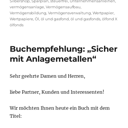
Silbershop
,
Sparplan
,
steuerfrei
,
Unternehmensanleihen
,
vermögensanlage
,
Vermögensaufbau
,
Vermögensbildung
,
Vermögensverwaltung
,
Wertpapier
,
Wertpapiere
,
Öl
,
öl und gasfond
,
öl und gasfonds
,
ölfond X
ölfonds
Buchempfehlung: „Sicher
mit Anlagemetallen“
Sehr geehrte Damen und Herren,
liebe Partner, Kunden und Interessenten!
Wir möchten Ihnen heute ein Buch mit dem
Titel: