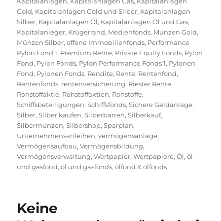
Kapitalanlagen
,
Kapitalanlagen Gas
,
Kapitalanlagen
Gold
,
Kapitalanlagen Gold und Silber
,
Kapitalanlagen
Silber
,
Kapitalanlagen Öl
,
Kapitalanlagen Öl und Gas
,
Kapitalanleger
,
Krügerrand
,
Medienfonds
,
Münzen Gold
,
Münzen Silber
,
offene Immobilienfonds
,
Performance
Pylon Fond 1
,
Premium Rente
,
Private Equity Fonds
,
Pylon
Fond
,
Pylon Fonds
,
Pylon Performance Fonds 1
,
Pylonen
Fond
,
Pylonen Fonds
,
Rendite
,
Rente
,
Rentenfond
,
Rentenfonds
,
rentenversicherung
,
Riester Rente
,
Rohstoffaktie
,
Rohstoffaktien
,
Rohstoffe
,
Schiffsbeteiligungen
,
Schiffsfonds
,
Sichere Geldanlage
,
Silber
,
Silber kaufen
,
Silberbarren
,
Silberkauf
,
Silbermünzen
,
Silbershop
,
Sparplan
,
Unternehmensanleihen
,
vermögensanlage
,
Vermögensaufbau
,
Vermögensbildung
,
Vermögensverwaltung
,
Wertpapier
,
Wertpapiere
,
Öl
,
öl
und gasfond
,
öl und gasfonds
,
ölfond X ölfonds
Keine