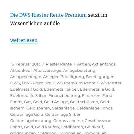
Die DWS Riester Rente Premium
setzt im
Wesentlichen auf die
„Welche Riester Rente ist die Beste? Und macht Ri
weiterlesen
Veröffentlicht
Kategorien
Schlagwörter
15. Februar 2013
Riester Rente
Aktien
,
Aktienfonds
,
am
Aktienkauf
,
Altersvorsorge
,
Anlageberatung
,
Anlagestrategie
,
Anleger
,
Beteiligung
,
Beteiligungen
,
DWS
,
DWS Premium
,
DWS Premium Rente
,
DWS Riester
,
Edelmetall Gold
,
Edelmetall Silber
,
Edelmetalle Gold
,
Edelmetalle Silber
,
Finanzberatung
,
Finanzen
,
Fond
,
Fonds
,
Gas
,
Geld
,
Geld Anlage
,
Geld schützen
,
Geld
sichern
,
Geld sparen
,
Geldanlage
,
Geldanlage Fonds
,
Geldanlage Gold
,
Geldanlage Silber
,
Geldanlageberatung
,
Genussscheine
,
Geschlossene
Fonds
,
Gold
,
Gold kaufen
,
Goldbarren
,
Goldkauf
,
goldmünzen
,
Goldshop
,
Immobilien
,
Immobilien