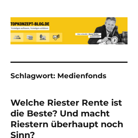
Reich werden und Vermögen
schützen mit Sachwerten-Silber-
Gold-Silbermünzen-Goldmünzen
Schlagwort:
Medienfonds
Welche Riester Rente ist
die Beste? Und macht
Riestern überhaupt noch
Sinn?