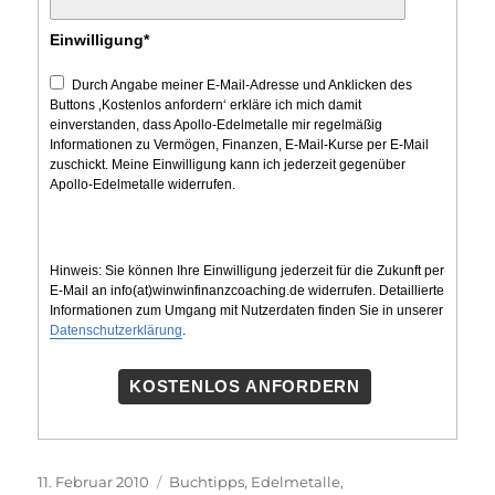
Einwilligung*
Durch Angabe meiner E-Mail-Adresse und Anklicken des
Buttons ‚Kostenlos anfordern‘ erkläre ich mich damit
einverstanden, dass Apollo-Edelmetalle mir regelmäßig
Informationen zu Vermögen, Finanzen, E-Mail-Kurse per E-Mail
zuschickt. Meine Einwilligung kann ich jederzeit gegenüber
Apollo-Edelmetalle widerrufen.
Hinweis: Sie können Ihre Einwilligung jederzeit für die Zukunft per
E-Mail an info(at)winwinfinanzcoaching.de widerrufen. Detaillierte
Informationen zum Umgang mit Nutzerdaten finden Sie in unserer
Datenschutzerklärung
.
KOSTENLOS ANFORDERN
Veröffentlicht
Kategorien
11. Februar 2010
Buchtipps
,
Edelmetalle
,