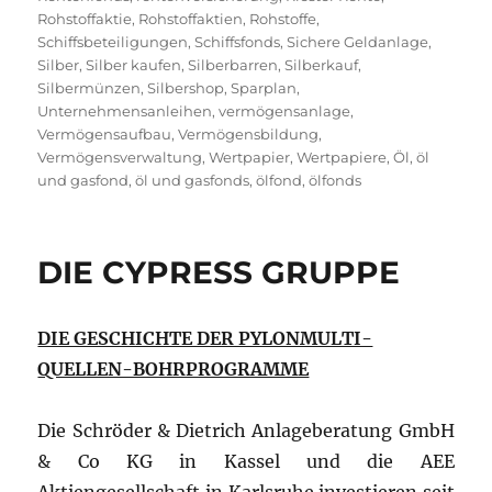
Rohstoffaktie
,
Rohstoffaktien
,
Rohstoffe
,
Schiffsbeteiligungen
,
Schiffsfonds
,
Sichere Geldanlage
,
Silber
,
Silber kaufen
,
Silberbarren
,
Silberkauf
,
Silbermünzen
,
Silbershop
,
Sparplan
,
Unternehmensanleihen
,
vermögensanlage
,
Vermögensaufbau
,
Vermögensbildung
,
Vermögensverwaltung
,
Wertpapier
,
Wertpapiere
,
Öl
,
öl
und gasfond
,
öl und gasfonds
,
ölfond
,
ölfonds
DIE CYPRESS GRUPPE
DIE GESCHICHTE DER PYLONMULTI-
QUELLEN-BOHRPROGRAMME
Die Schröder & Dietrich Anlageberatung GmbH
& Co KG in Kassel und die AEE