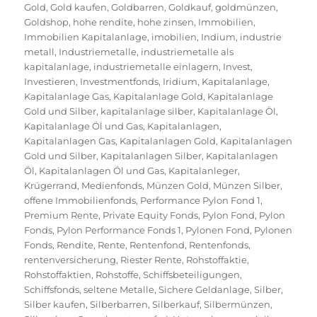
Gold
,
Gold kaufen
,
Goldbarren
,
Goldkauf
,
goldmünzen
,
Goldshop
,
hohe rendite
,
hohe zinsen
,
Immobilien
,
Immobilien Kapitalanlage
,
imobilien
,
Indium
,
industrie
metall
,
Industriemetalle
,
industriemetalle als
kapitalanlage
,
industriemetalle einlagern
,
Invest
,
Investieren
,
Investmentfonds
,
Iridium
,
Kapitalanlage
,
Kapitalanlage Gas
,
Kapitalanlage Gold
,
Kapitalanlage
Gold und Silber
,
kapitalanlage silber
,
Kapitalanlage Öl
,
Kapitalanlage Öl und Gas
,
Kapitalanlagen
,
Kapitalanlagen Gas
,
Kapitalanlagen Gold
,
Kapitalanlagen
Gold und Silber
,
Kapitalanlagen Silber
,
Kapitalanlagen
Öl
,
Kapitalanlagen Öl und Gas
,
Kapitalanleger
,
Krügerrand
,
Medienfonds
,
Münzen Gold
,
Münzen Silber
,
offene Immobilienfonds
,
Performance Pylon Fond 1
,
Premium Rente
,
Private Equity Fonds
,
Pylon Fond
,
Pylon
Fonds
,
Pylon Performance Fonds 1
,
Pylonen Fond
,
Pylonen
Fonds
,
Rendite
,
Rente
,
Rentenfond
,
Rentenfonds
,
rentenversicherung
,
Riester Rente
,
Rohstoffaktie
,
Rohstoffaktien
,
Rohstoffe
,
Schiffsbeteiligungen
,
Schiffsfonds
,
seltene Metalle
,
Sichere Geldanlage
,
Silber
,
Silber kaufen
,
Silberbarren
,
Silberkauf
,
Silbermünzen
,