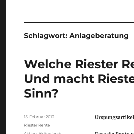
Schlagwort:
Anlageberatung
Welche Riester Re
Und macht Riest
Sinn?
Veröffentlicht
15. Februar 2013
Urspungsartikel
am
Kategorien
Riester Rente
Schlagwörter
Aktien
,
Aktienfonds
,