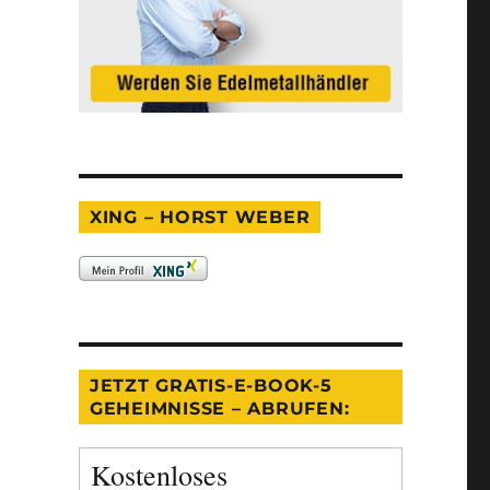
XING – HORST WEBER
JETZT GRATIS-E-BOOK-5
GEHEIMNISSE – ABRUFEN:
Kostenloses