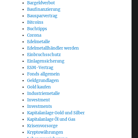
Bargeldverbot
Baufinanzierung
Bausparvertrag
Bitcoins
Buchtipps
Corona
Edelmetalle
Edelmetallhändler werden
Einbruchsschutz
Einlagensicherung
ESM-Vertrag
Fonds allgemein
Geldgrundlagen
Gold kaufen
Industriemetalle
h Sinn?“
Investment
Investments
Kapitalanlage Gold und Silber
Kapitalanlage Öl und Gas
Krisenvorsorge
Kryptowährungen