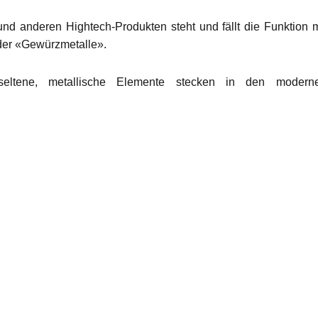
nd anderen Hightech-Produkten steht und fällt die Funktion m
 der «Gewürzmetalle».
seltene, metallische Elemente stecken in den modern
en geht der Rohstoff aus“