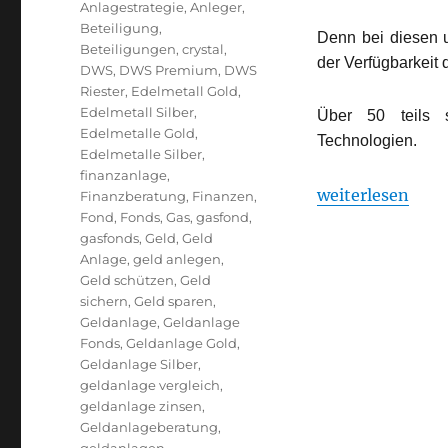
Anlagestrategie
,
Anleger
,
Beteiligung
,
Denn bei diesen u
Beteiligungen
,
crystal
,
der Verfügbarkeit
DWS
,
DWS Premium
,
DWS
Riester
,
Edelmetall Gold
,
Edelmetall Silber
,
Über 50 teils 
Edelmetalle Gold
,
Technologien.
Edelmetalle Silber
,
finanzanlage
,
„Den Innovation
weiterlesen
Finanzberatung
,
Finanzen
,
Fond
,
Fonds
,
Gas
,
gasfond
,
gasfonds
,
Geld
,
Geld
Anlage
,
geld anlegen
,
Geld schützen
,
Geld
sichern
,
Geld sparen
,
Geldanlage
,
Geldanlage
Fonds
,
Geldanlage Gold
,
Geldanlage Silber
,
geldanlage vergleich
,
geldanlage zinsen
,
Geldanlageberatung
,