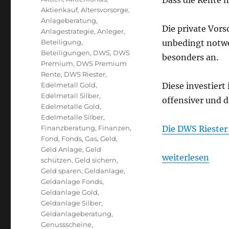
Dass die Rente n
Aktienkauf
,
Altersvorsorge
,
Anlageberatung
,
Die private Vors
Anlagestrategie
,
Anleger
,
Beteiligung
,
unbedingt notwe
Beteiligungen
,
DWS
,
DWS
besonders an.
Premium
,
DWS Premium
Rente
,
DWS Riester
,
Edelmetall Gold
,
Diese investier
Edelmetall Silber
,
offensiver und d
Edelmetalle Gold
,
Edelmetalle Silber
,
Finanzberatung
,
Finanzen
,
Die DWS Rieste
Fond
,
Fonds
,
Gas
,
Geld
,
Geld Anlage
,
Geld
„Welche Riester
weiterlesen
schützen
,
Geld sichern
,
Geld sparen
,
Geldanlage
,
Geldanlage Fonds
,
Geldanlage Gold
,
Geldanlage Silber
,
Geldanlageberatung
,
Genussscheine
,