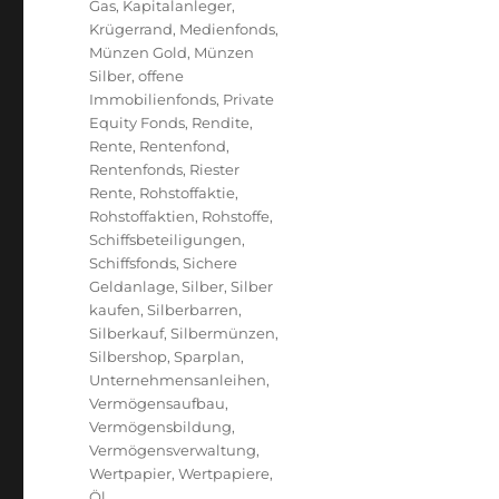
Gas
,
Kapitalanleger
,
Krügerrand
,
Medienfonds
,
Münzen Gold
,
Münzen
Silber
,
offene
Immobilienfonds
,
Private
Equity Fonds
,
Rendite
,
Rente
,
Rentenfond
,
Rentenfonds
,
Riester
Rente
,
Rohstoffaktie
,
Rohstoffaktien
,
Rohstoffe
,
Schiffsbeteiligungen
,
Schiffsfonds
,
Sichere
Geldanlage
,
Silber
,
Silber
kaufen
,
Silberbarren
,
Silberkauf
,
Silbermünzen
,
Silbershop
,
Sparplan
,
Unternehmensanleihen
,
Vermögensaufbau
,
Vermögensbildung
,
Vermögensverwaltung
,
Wertpapier
,
Wertpapiere
,
Öl