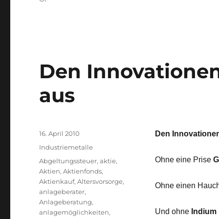
Den Innovationen
aus
Veröffentlicht
16. April 2010
Den Innovationen
am
Kategorien
Industriemetalle
Ohne eine Prise
G
Schlagwörter
Abgeltungssteuer
,
aktie
,
Aktien
,
Aktienfonds
,
Aktienkauf
,
Altersvorsorge
,
Ohne einen Hauch P
anlageberater
,
Anlageberatung
,
Und ohne
Indium
anlagemöglichkeiten
,