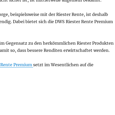
icht sicher ist, ist mittlerweile allgemein bekannt.
orge, beispielsweise mit der Riester Rente, ist deshalb
ndig. Dabei bietet sich die DWS Riester Rente Premium
t im Gegensatz zu den herkömmlichen Riester Produkten
amit so, dass bessere Renditen erwirtschaftet werden.
r Rente Premium
setzt im Wesentlichen auf die
 Rente ist die Beste? Und macht Riestern überhaupt noc