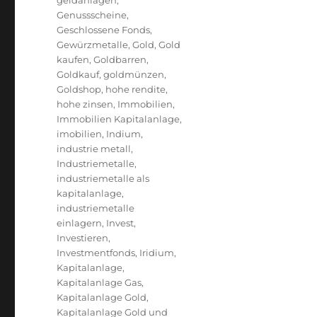
geldanlagen
,
Genussscheine
,
Geschlossene Fonds
,
Gewürzmetalle
,
Gold
,
Gold
kaufen
,
Goldbarren
,
Goldkauf
,
goldmünzen
,
Goldshop
,
hohe rendite
,
hohe zinsen
,
Immobilien
,
Immobilien Kapitalanlage
,
imobilien
,
Indium
,
industrie metall
,
Industriemetalle
,
industriemetalle als
kapitalanlage
,
industriemetalle
einlagern
,
Invest
,
Investieren
,
Investmentfonds
,
Iridium
,
Kapitalanlage
,
Kapitalanlage Gas
,
Kapitalanlage Gold
,
Kapitalanlage Gold und