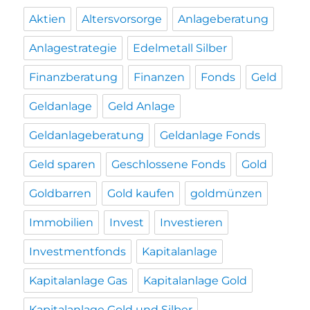
Aktien
Altersvorsorge
Anlageberatung
Anlagestrategie
Edelmetall Silber
Finanzberatung
Finanzen
Fonds
Geld
Geldanlage
Geld Anlage
Geldanlageberatung
Geldanlage Fonds
Geld sparen
Geschlossene Fonds
Gold
Goldbarren
Gold kaufen
goldmünzen
Immobilien
Invest
Investieren
Investmentfonds
Kapitalanlage
Kapitalanlage Gas
Kapitalanlage Gold
Kapitalanlage Gold und Silber