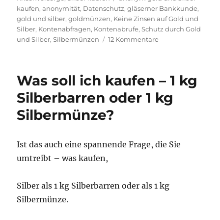
kaufen
,
anonymität
,
Datenschutz
,
gläserner Bankkunde
,
gold und silber
,
goldmünzen
,
Keine Zinsen auf Gold und
Silber
,
Kontenabfragen
,
Kontenabrufe
,
Schutz durch Gold
zu
und Silber
,
Silbermünzen
12 Kommentare
Die
drei
Gründe
Was soll ich kaufen – 1 kg
warum
Sie
Silberbarren oder 1 kg
Gold
Silbermünze?
und
Silber
besitzen
sollten.
Ist das auch eine spannende Frage, die Sie
umtreibt – was kaufen,
Silber als 1 kg Silberbarren oder als 1 kg
Silbermünze.