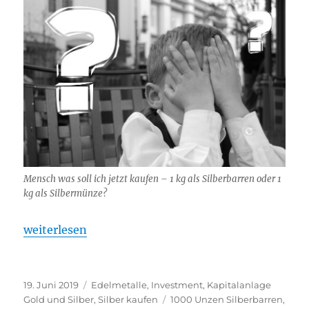
Mensch was soll ich jetzt kaufen – 1 kg als Silberbarren oder 1
kg als Silbermünze?
„Was soll ich kaufen – 1 kg Silberbarren oder 1 kg 
weiterlesen
Veröffentlicht
Kategorien
19. Juni 2019
Edelmetalle
,
Investment
,
Kapitalanlage
am
Schlagwörter
Gold und Silber
,
Silber kaufen
1000 Unzen Silberbarren
,