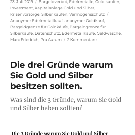
Veröffentlicht
Kategorien
23. Juli 2019
Bargeldverbot
,
Edelmetalle
,
Gold kaufen
,
am
Investment
,
Kapitalanlage Gold und Silber
,
Schlagwörte
Krisenvorsorge
,
Silber kaufen
,
Vermögensschutz
Anonymer Edelmetallkauf
,
anonymer Goldkauf
,
Bargeldgrenze für Goldkäufe
,
Bargeldgrenze für
Silberkäufe
,
Datenschutz
,
Edelmetallkäufe
,
Geldwäsche
,
zu
Marc Friedrich
,
Pro Aurum
2 Kommentare
Bargeldgrenze
fällt
zum
Die drei Gründe warum
1.
Januar
Sie Gold und Silber
2020
besitzen sollten.
auf
2.000
€
Was sind die 3 Gründe, warum Sie Gold
–
und Silber haben sollten?
Jetzt
noch
anonym
Gold
Die 3 Gründe warum Sie Gold und Silber
und