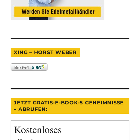
XING – HORST WEBER
JETZT GRATIS-E-BOOK-5 GEHEIMNISSE
– ABRUFEN:
Kostenloses