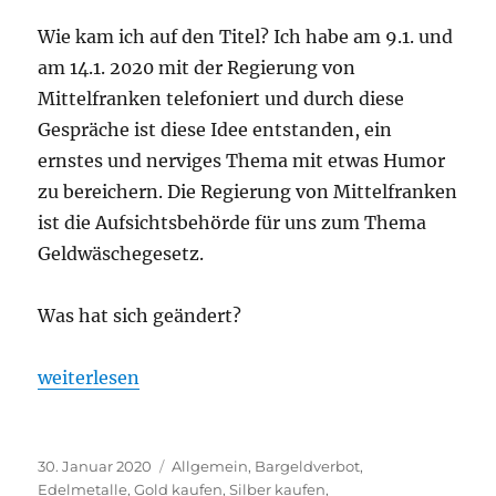
Wie kam ich auf den Titel? Ich habe am 9.1. und
am 14.1. 2020 mit der Regierung von
Mittelfranken telefoniert und durch diese
Gespräche ist diese Idee entstanden, ein
ernstes und nerviges Thema mit etwas Humor
zu bereichern. Die Regierung von Mittelfranken
ist die Aufsichtsbehörde für uns zum Thema
Geldwäschegesetz.
Was hat sich geändert?
„Wie Sie anonym 2020 Gold und Silber einkaufen k
weiterlesen
Veröffentlicht
Kategorien
30. Januar 2020
Allgemein
,
Bargeldverbot
,
am
Edelmetalle
,
Gold kaufen
,
Silber kaufen
,