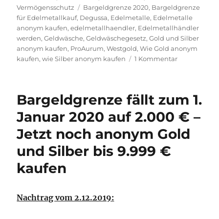
Schlagwörter
Vermögensschutz
Bargeldgrenze 2020
,
Bargeldgrenze
für Edelmetallkauf
,
Degussa
,
Edelmetalle
,
Edelmetalle
anonym kaufen
,
edelmetallhaendler
,
Edelmetallhändler
werden
,
Geldwäsche
,
Geldwäschegesetz
,
Gold und Silber
anonym kaufen
,
ProAurum
,
Westgold
,
Wie Gold anonym
zu
kaufen
,
wie Silber anonym kaufen
1 Kommentar
Wie
Sie
anonym
Bargeldgrenze fällt zum 1.
2020
Gold
Januar 2020 auf 2.000 € –
und
Jetzt noch anonym Gold
Silber
einkaufen
und Silber bis 9.999 €
können
und
kaufen
was
haben
die
Nachtrag vom 2.12.2019:
Schlümpfe
mit