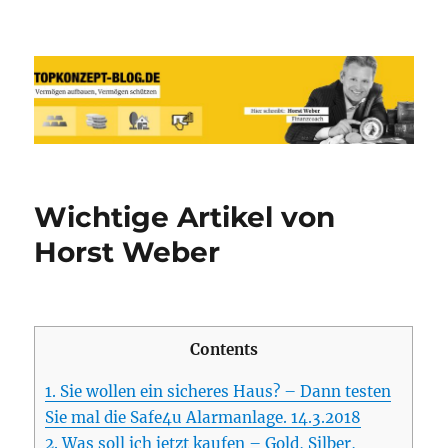
Reich werden und Vermögen
schützen mit Sachwerten-Silber-
Gold-Silbermünzen-Goldmünzen
Wichtige Artikel von
Horst Weber
Contents
1.
Sie wollen ein sicheres Haus? – Dann testen
Sie mal die Safe4u Alarmanlage. 14.3.2018
2.
Was soll ich jetzt kaufen – Gold, Silber,