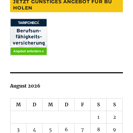
JETZT GÜNSTIGES ANGEBOT FÜR BU
HOLEN
August 2026
M
D
M
D
F
S
S
1
2
3
4
5
6
7
8
9