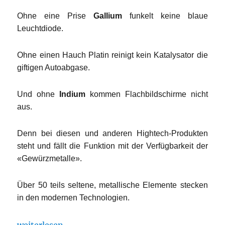
Ohne eine Prise
Gallium
funkelt keine blaue
Leuchtdiode.
Ohne einen Hauch Platin reinigt kein Katalysator die
giftigen Autoabgase.
Und ohne
Indium
kommen Flachbildschirme nicht
aus.
Denn bei diesen und anderen Hightech-Produkten
steht und fällt die Funktion mit der Verfügbarkeit der
«Gewürzmetalle».
Über 50 teils seltene, metallische Elemente stecken
in den modernen Technologien.
„Den Innovationen geht der Rohstoff aus“