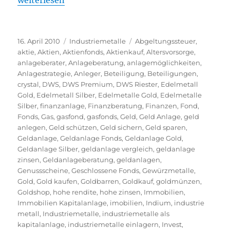
weiterlesen
Veröffentlicht
Kategorien
Schlagwörter
16. April 2010
Industriemetalle
Abgeltungssteuer
,
am
aktie
,
Aktien
,
Aktienfonds
,
Aktienkauf
,
Altersvorsorge
,
anlageberater
,
Anlageberatung
,
anlagemöglichkeiten
,
Anlagestrategie
,
Anleger
,
Beteiligung
,
Beteiligungen
,
crystal
,
DWS
,
DWS Premium
,
DWS Riester
,
Edelmetall
Gold
,
Edelmetall Silber
,
Edelmetalle Gold
,
Edelmetalle
Silber
,
finanzanlage
,
Finanzberatung
,
Finanzen
,
Fond
,
Fonds
,
Gas
,
gasfond
,
gasfonds
,
Geld
,
Geld Anlage
,
geld
anlegen
,
Geld schützen
,
Geld sichern
,
Geld sparen
,
Geldanlage
,
Geldanlage Fonds
,
Geldanlage Gold
,
Geldanlage Silber
,
geldanlage vergleich
,
geldanlage
zinsen
,
Geldanlageberatung
,
geldanlagen
,
Genussscheine
,
Geschlossene Fonds
,
Gewürzmetalle
,
Gold
,
Gold kaufen
,
Goldbarren
,
Goldkauf
,
goldmünzen
,
Goldshop
,
hohe rendite
,
hohe zinsen
,
Immobilien
,
Immobilien Kapitalanlage
,
imobilien
,
Indium
,
industrie
metall
,
Industriemetalle
,
industriemetalle als
kapitalanlage
,
industriemetalle einlagern
,
Invest
,