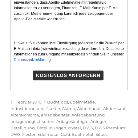
einverstanden, dass Apollo-Edelmetalle mir regelmäßig
Informationen zu Vermögen, Finanzen, E-Mail-Kurse per E-Mail
zuschickt. Meine Einwilligung kann ich jederzeit gegenüber
Apollo-Edelmetalle widerrufen.
Hinweis: Sie können Ihre Einwilligung jederzeit für die Zukunft per
E-Mail an info(at)winwinfinanzcoaching.de widerrufen. Detaillierte
Informationen zum Umgang mit Nutzerdaten finden Sie in unserer
Datenschutzerklärung
.
KOSTENLOS ANFORDERN
Veröffentlicht
Kategorien
11. Februar 2010
Buchtipps
,
Edelmetalle
,
am
Schlagwörter
Industriemetalle
aktie
,
Aktien
,
Aktienfonds
,
Aktienkauf
,
Altersvorsorge
,
anlageberater
,
Anlageberatung
,
anlagemöglichkeiten
,
Anlagestrategie
,
Anleger
,
Beteiligung
,
Beteiligungen
,
crystal
,
DWS
,
DWS Premium
,
DWS Riester
,
Edelmetall Gold
,
Edelmetall Silber
,