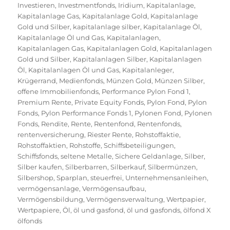
Investieren
,
Investmentfonds
,
Iridium
,
Kapitalanlage
,
Kapitalanlage Gas
,
Kapitalanlage Gold
,
Kapitalanlage
Gold und Silber
,
kapitalanlage silber
,
Kapitalanlage Öl
,
Kapitalanlage Öl und Gas
,
Kapitalanlagen
,
Kapitalanlagen Gas
,
Kapitalanlagen Gold
,
Kapitalanlagen
Gold und Silber
,
Kapitalanlagen Silber
,
Kapitalanlagen
Öl
,
Kapitalanlagen Öl und Gas
,
Kapitalanleger
,
Krügerrand
,
Medienfonds
,
Münzen Gold
,
Münzen Silber
,
offene Immobilienfonds
,
Performance Pylon Fond 1
,
Premium Rente
,
Private Equity Fonds
,
Pylon Fond
,
Pylon
Fonds
,
Pylon Performance Fonds 1
,
Pylonen Fond
,
Pylonen
Fonds
,
Rendite
,
Rente
,
Rentenfond
,
Rentenfonds
,
rentenversicherung
,
Riester Rente
,
Rohstoffaktie
,
Rohstoffaktien
,
Rohstoffe
,
Schiffsbeteiligungen
,
Schiffsfonds
,
seltene Metalle
,
Sichere Geldanlage
,
Silber
,
Silber kaufen
,
Silberbarren
,
Silberkauf
,
Silbermünzen
,
Silbershop
,
Sparplan
,
steuerfrei
,
Unternehmensanleihen
,
vermögensanlage
,
Vermögensaufbau
,
Vermögensbildung
,
Vermögensverwaltung
,
Wertpapier
,
Wertpapiere
,
Öl
,
öl und gasfond
,
öl und gasfonds
,
ölfond X
ölfonds