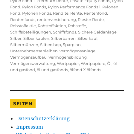
Pylon Fond 1
,
Premium Rente
,
Private Equity Fonds
,
Pylon
Fond
,
Pylon Fonds
,
Pylon Performance Fonds 1
,
Pylonen
Fond
,
Pylonen Fonds
,
Rendite
,
Rente
,
Rentenfond
,
Rentenfonds
,
rentenversicherung
,
Riester Rente
,
Rohstoffaktie
,
Rohstoffaktien
,
Rohstoffe
,
Schiffsbeteiligungen
,
Schiffsfonds
,
Sichere Geldanlage
,
Silber
,
Silber kaufen
,
Silberbarren
,
Silberkauf
,
Silbermünzen
,
Silbershop
,
Sparplan
,
Unternehmensanleihen
,
vermögensanlage
,
Vermögensaufbau
,
Vermögensbildung
,
Vermögensverwaltung
,
Wertpapier
,
Wertpapiere
,
Öl
,
öl
und gasfond
,
öl und gasfonds
,
ölfond X ölfonds
SEITEN
Datenschutzerklärung
Impressum