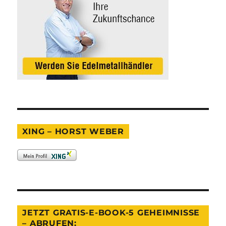
XING – HORST WEBER
JETZT GRATIS-E-BOOK-5 GEHEIMNISSE
– ABRUFEN: