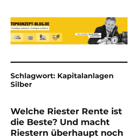
Reich werden und Vermögen
schützen mit Sachwerten-Silber-
Gold-Silbermünzen-Goldmünzen
Schlagwort:
Kapitalanlagen
Silber
Welche Riester Rente ist
die Beste? Und macht
Riestern überhaupt noch