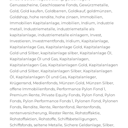
Genussscheine
,
Geschlossene Fonds
,
Gewürzmetalle
,
Gold
,
Gold kaufen
,
Goldbarren
,
Goldkauf
,
goldmünzen
,
Goldshop
,
hohe rendite
,
hohe zinsen
,
Immobilien
,
Immobilien Kapitalanlage
,
imobilien
,
Indium
,
industrie
metall
,
Industriemetalle
,
industriemetalle als
kapitalanlage
,
industriemetalle einlagern
,
Invest
,
Investieren
,
Investmentfonds
,
Iridium
,
Kapitalanlage
,
Kapitalanlage Gas
,
Kapitalanlage Gold
,
Kapitalanlage
Gold und Silber
,
kapitalanlage silber
,
Kapitalanlage Öl
,
Kapitalanlage Öl und Gas
,
Kapitalanlagen
,
Kapitalanlagen Gas
,
Kapitalanlagen Gold
,
Kapitalanlagen
Gold und Silber
,
Kapitalanlagen Silber
,
Kapitalanlagen
Öl
,
Kapitalanlagen Öl und Gas
,
Kapitalanleger
,
Krügerrand
,
Medienfonds
,
Münzen Gold
,
Münzen Silber
,
offene Immobilienfonds
,
Performance Pylon Fond 1
,
Premium Rente
,
Private Equity Fonds
,
Pylon Fond
,
Pylon
Fonds
,
Pylon Performance Fonds 1
,
Pylonen Fond
,
Pylonen
Fonds
,
Rendite
,
Rente
,
Rentenfond
,
Rentenfonds
,
rentenversicherung
,
Riester Rente
,
Rohstoffaktie
,
Rohstoffaktien
,
Rohstoffe
,
Schiffsbeteiligungen
,
Schiffsfonds
,
seltene Metalle
,
Sichere Geldanlage
,
Silber
,