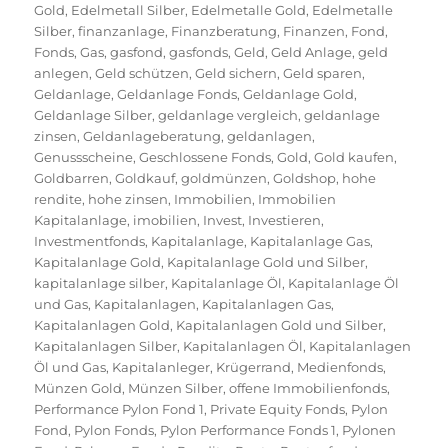
Gold
,
Edelmetall Silber
,
Edelmetalle Gold
,
Edelmetalle
Silber
,
finanzanlage
,
Finanzberatung
,
Finanzen
,
Fond
,
Fonds
,
Gas
,
gasfond
,
gasfonds
,
Geld
,
Geld Anlage
,
geld
anlegen
,
Geld schützen
,
Geld sichern
,
Geld sparen
,
Geldanlage
,
Geldanlage Fonds
,
Geldanlage Gold
,
Geldanlage Silber
,
geldanlage vergleich
,
geldanlage
zinsen
,
Geldanlageberatung
,
geldanlagen
,
Genussscheine
,
Geschlossene Fonds
,
Gold
,
Gold kaufen
,
Goldbarren
,
Goldkauf
,
goldmünzen
,
Goldshop
,
hohe
rendite
,
hohe zinsen
,
Immobilien
,
Immobilien
Kapitalanlage
,
imobilien
,
Invest
,
Investieren
,
Investmentfonds
,
Kapitalanlage
,
Kapitalanlage Gas
,
Kapitalanlage Gold
,
Kapitalanlage Gold und Silber
,
kapitalanlage silber
,
Kapitalanlage Öl
,
Kapitalanlage Öl
und Gas
,
Kapitalanlagen
,
Kapitalanlagen Gas
,
Kapitalanlagen Gold
,
Kapitalanlagen Gold und Silber
,
Kapitalanlagen Silber
,
Kapitalanlagen Öl
,
Kapitalanlagen
Öl und Gas
,
Kapitalanleger
,
Krügerrand
,
Medienfonds
,
Münzen Gold
,
Münzen Silber
,
offene Immobilienfonds
,
Performance Pylon Fond 1
,
Private Equity Fonds
,
Pylon
Fond
,
Pylon Fonds
,
Pylon Performance Fonds 1
,
Pylonen