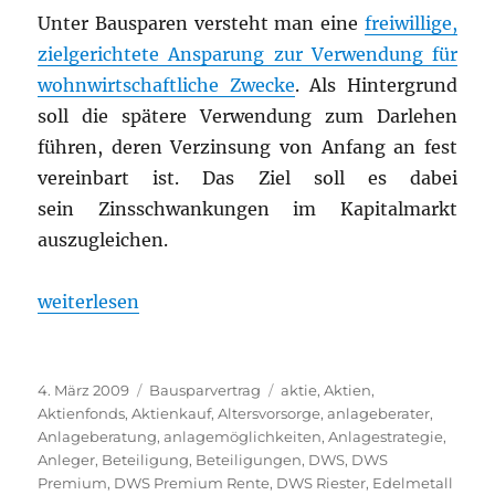
Unter Bausparen versteht man eine
freiwillige,
zielgerichtete Ansparung zur Verwendung für
wohnwirtschaftliche Zwecke
. Als Hintergrund
soll die spätere Verwendung zum Darlehen
führen, deren Verzinsung von Anfang an fest
vereinbart ist. Das Ziel soll es dabei
sein Zinsschwankungen im Kapitalmarkt
auszugleichen.
„Keine Wohnungsbauprämie bei Bausparverträgen
weiterlesen
Veröffentlicht
Kategorien
Schlagwörter
4. März 2009
Bausparvertrag
aktie
,
Aktien
,
am
Aktienfonds
,
Aktienkauf
,
Altersvorsorge
,
anlageberater
,
Anlageberatung
,
anlagemöglichkeiten
,
Anlagestrategie
,
Anleger
,
Beteiligung
,
Beteiligungen
,
DWS
,
DWS
Premium
,
DWS Premium Rente
,
DWS Riester
,
Edelmetall