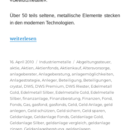
«Gewürzmetalle».
Über 50 teils seltene, metallische Elemente stecken
in den modernen Technologien.
„Den Innovationen geht der Rohstoff aus“
weiterlesen
Veröffentlicht
Kategorien
Schlagwörter
16. April 2010
Industriemetalle
Abgeltungssteuer
,
am
aktie
,
Aktien
,
Aktienfonds
,
Aktienkauf
,
Altersvorsorge
,
anlageberater
,
Anlageberatung
,
anlagemöglichkeiten
,
Anlagestrategie
,
Anleger
,
Beteiligung
,
Beteiligungen
,
crystal
,
DWS
,
DWS Premium
,
DWS Riester
,
Edelmetall
Gold
,
Edelmetall Silber
,
Edelmetalle Gold
,
Edelmetalle
Silber
,
finanzanlage
,
Finanzberatung
,
Finanzen
,
Fond
,
Fonds
,
Gas
,
gasfond
,
gasfonds
,
Geld
,
Geld Anlage
,
geld
anlegen
,
Geld schützen
,
Geld sichern
,
Geld sparen
,
Geldanlage
,
Geldanlage Fonds
,
Geldanlage Gold
,
Geldanlage Silber
,
geldanlage vergleich
,
geldanlage
zinsen
,
Geldanlageberatung
,
geldanlagen
,