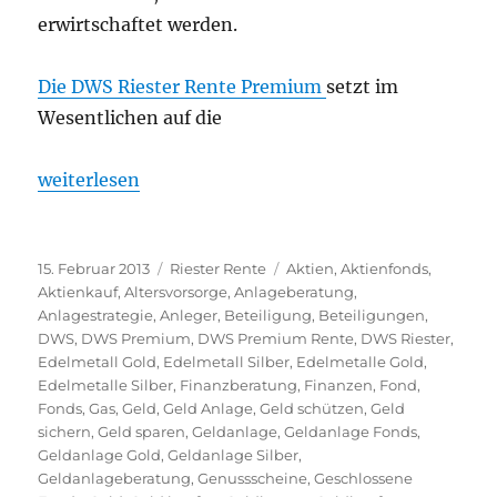
erwirtschaftet werden.
Die DWS Riester Rente Premium
setzt im
Wesentlichen auf die
„Welche Riester Rente ist die Beste? Und macht Ri
weiterlesen
Veröffentlicht
Kategorien
Schlagwörter
15. Februar 2013
Riester Rente
Aktien
,
Aktienfonds
,
am
Aktienkauf
,
Altersvorsorge
,
Anlageberatung
,
Anlagestrategie
,
Anleger
,
Beteiligung
,
Beteiligungen
,
DWS
,
DWS Premium
,
DWS Premium Rente
,
DWS Riester
,
Edelmetall Gold
,
Edelmetall Silber
,
Edelmetalle Gold
,
Edelmetalle Silber
,
Finanzberatung
,
Finanzen
,
Fond
,
Fonds
,
Gas
,
Geld
,
Geld Anlage
,
Geld schützen
,
Geld
sichern
,
Geld sparen
,
Geldanlage
,
Geldanlage Fonds
,
Geldanlage Gold
,
Geldanlage Silber
,
Geldanlageberatung
,
Genussscheine
,
Geschlossene