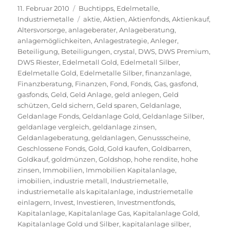
Veröffentlicht
Kategorien
11. Februar 2010
Buchtipps
,
Edelmetalle
,
am
Schlagwörter
Industriemetalle
aktie
,
Aktien
,
Aktienfonds
,
Aktienkauf
,
Altersvorsorge
,
anlageberater
,
Anlageberatung
,
anlagemöglichkeiten
,
Anlagestrategie
,
Anleger
,
Beteiligung
,
Beteiligungen
,
crystal
,
DWS
,
DWS Premium
,
DWS Riester
,
Edelmetall Gold
,
Edelmetall Silber
,
Edelmetalle Gold
,
Edelmetalle Silber
,
finanzanlage
,
Finanzberatung
,
Finanzen
,
Fond
,
Fonds
,
Gas
,
gasfond
,
gasfonds
,
Geld
,
Geld Anlage
,
geld anlegen
,
Geld
schützen
,
Geld sichern
,
Geld sparen
,
Geldanlage
,
Geldanlage Fonds
,
Geldanlage Gold
,
Geldanlage Silber
,
geldanlage vergleich
,
geldanlage zinsen
,
Geldanlageberatung
,
geldanlagen
,
Genussscheine
,
Geschlossene Fonds
,
Gold
,
Gold kaufen
,
Goldbarren
,
Goldkauf
,
goldmünzen
,
Goldshop
,
hohe rendite
,
hohe
zinsen
,
Immobilien
,
Immobilien Kapitalanlage
,
imobilien
,
industrie metall
,
Industriemetalle
,
industriemetalle als kapitalanlage
,
industriemetalle
einlagern
,
Invest
,
Investieren
,
Investmentfonds
,
Kapitalanlage
,
Kapitalanlage Gas
,
Kapitalanlage Gold
,
Kapitalanlage Gold und Silber
,
kapitalanlage silber
,