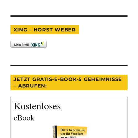
XING – HORST WEBER
JETZT GRATIS-E-BOOK-5 GEHEIMNISSE
– ABRUFEN:
Kostenloses
eBook