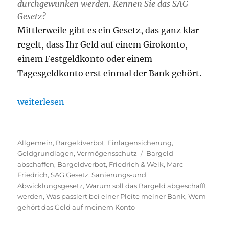
durchgewunken werden. Kennen Sie das SAG-
Gesetz?
Mittlerweile gibt es ein Gesetz, das ganz klar
regelt, dass Ihr Geld auf einem Girokonto,
einem Festgeldkonto oder einem
Tagesgeldkonto erst einmal der Bank gehört.
„Wem gehört Ihr Geld, Ihr Festgeld und Tagesgeld 
weiterlesen
Kategorien
Allgemein
,
Bargeldverbot
,
Einlagensicherung
,
Schlagwörter
Geldgrundlagen
,
Vermögensschutz
Bargeld
abschaffen
,
Bargeldverbot
,
Friedrich & Weik
,
Marc
Friedrich
,
SAG Gesetz
,
Sanierungs-und
Abwicklungsgesetz
,
Warum soll das Bargeld abgeschafft
werden
,
Was passiert bei einer Pleite meiner Bank
,
Wem
gehört das Geld auf meinem Konto