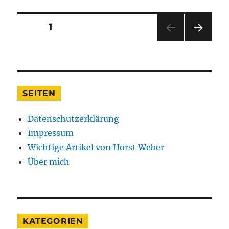
Seitennummerierung
SEITE
1
NÄC
der
HSTE
SEIT
Beiträge
E
SEITEN
Datenschutzerklärung
Impressum
Wichtige Artikel von Horst Weber
Über mich
KATEGORIEN