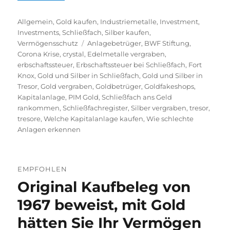
Kategorien
Allgemein
,
Gold kaufen
,
Industriemetalle
,
Investment
,
Investments
,
Schließfach
,
Silber kaufen
,
Schlagwörter
Vermögensschutz
Anlagebetrüger
,
BWF Stiftung
,
Corona Krise
,
crystal
,
Edelmetalle vergraben
,
erbschaftssteuer
,
Erbschaftssteuer bei Schließfach
,
Fort
Knox
,
Gold und Silber in Schließfach
,
Gold und Silber in
Tresor
,
Gold vergraben
,
Goldbetrüger
,
Goldfakeshops
,
Kapitalanlage
,
PIM Gold
,
Schließfach ans Geld
rankommen
,
Schließfachregister
,
Silber vergraben
,
tresor
,
tresore
,
Welche Kapitalanlage kaufen
,
Wie schlechte
Anlagen erkennen
EMPFOHLEN
Original Kaufbeleg von
1967 beweist, mit Gold
hätten Sie Ihr Vermögen