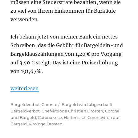
müssen eine Steuerstrafe bezahlen, wenn sie
zu viel von Ihrem Einkommen für Barkäufe
verwenden.
Ich bekam jetzt von meiner Bank ein nettes
Schreiben, das die Gebühr für Bargeldein-und
Bargeldauszahlungen von 1,20 € pro Vorgang
auf 3,50 € steigt. Das ist eine Preiserhöhung
von 191,67%.
„Bargeldverbot kommt immer näher und die Corona K
weiterlesen
Kategorien
Schlagwörter
Bargeldverbot
,
Corona
Bargeld wird abgeschafft
,
Bargeldverbot
,
Chefvirologe Christian Drosten
,
Corona
und Bargeld
,
Coronakrise
,
Halten sich Coronaviren auf
Bargeld
,
Virologe Drosten