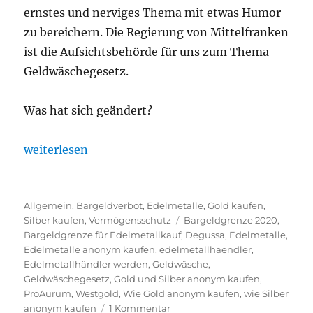
ernstes und nerviges Thema mit etwas Humor
zu bereichern. Die Regierung von Mittelfranken
ist die Aufsichtsbehörde für uns zum Thema
Geldwäschegesetz.
Was hat sich geändert?
„Wie Sie anonym 2020 Gold und Silber einkaufen k
weiterlesen
Kategorien
Allgemein
,
Bargeldverbot
,
Edelmetalle
,
Gold kaufen
,
Schlagwörter
Silber kaufen
,
Vermögensschutz
Bargeldgrenze 2020
,
Bargeldgrenze für Edelmetallkauf
,
Degussa
,
Edelmetalle
,
Edelmetalle anonym kaufen
,
edelmetallhaendler
,
Edelmetallhändler werden
,
Geldwäsche
,
Geldwäschegesetz
,
Gold und Silber anonym kaufen
,
ProAurum
,
Westgold
,
Wie Gold anonym kaufen
,
wie Silber
zu
anonym kaufen
1 Kommentar