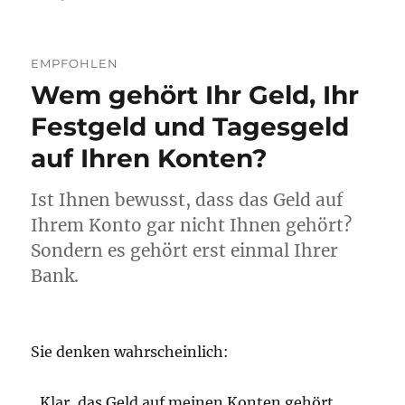
Wie
Sie
anonym
EMPFOHLEN
2020
Wem gehört Ihr Geld, Ihr
Gold
und
Festgeld und Tagesgeld
Silber
einkaufen
auf Ihren Konten?
können
und
Ist Ihnen bewusst, dass das Geld auf
was
haben
Ihrem Konto gar nicht Ihnen gehört?
die
Sondern es gehört erst einmal Ihrer
Schlümpfe
Bank.
mit
dem
Geldwäschegesetz
zu
Sie denken wahrscheinlich:
tun?
„Klar, das Geld auf meinen Konten gehört