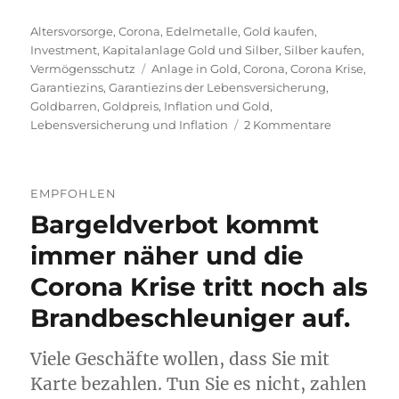
Kategorien
Altersvorsorge
,
Corona
,
Edelmetalle
,
Gold kaufen
,
Investment
,
Kapitalanlage Gold und Silber
,
Silber kaufen
,
Schlagwörter
Vermögensschutz
Anlage in Gold
,
Corona
,
Corona Krise
,
Garantiezins
,
Garantiezins der Lebensversicherung
,
Goldbarren
,
Goldpreis
,
Inflation und Gold
,
zu
Lebensversicherung und Inflation
2 Kommentare
Original
Kaufbeleg
von
EMPFOHLEN
1967
Bargeldverbot kommt
beweist,
mit
immer näher und die
Gold
hätten
Corona Krise tritt noch als
Sie
Brandbeschleuniger auf.
Ihr
Vermögen
geschützt.
Viele Geschäfte wollen, dass Sie mit
Karte bezahlen. Tun Sie es nicht, zahlen