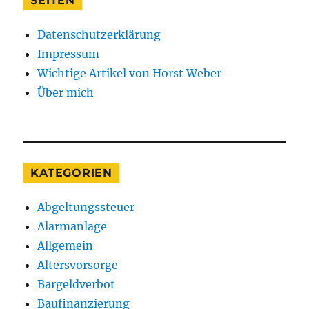
SEITEN
Ihr
Geld
Datenschutzerklärung
auf
Ihrem
Impressum
Bankkonto
Wichtige Artikel von Horst Weber
schützen?
Über mich
KATEGORIEN
Abgeltungssteuer
Alarmanlage
Allgemein
Altersvorsorge
Bargeldverbot
Baufinanzierung