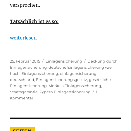
versprochen.
Tatsächlich ist es so:
„Wird im Notfall die Einlagensicherung Ihr Geld a
weiterlesen
Veröffentlicht
Kategorien
Schlagwörter
25. Februar 2015
Einlagensicherung
Deckung durch
am
Einlagensicherung
,
deutsche Einlagensicherung wie
hoch
,
Einlagensicherung
,
einlagensicherung
deutschland
,
Einlagensicherungsgesetz
,
gesetzliche
Einlagensicherung
,
Merkels Einlagensicherung
,
Staatsgarantie
,
Zypern Einlagensicherung
1
zu
Kommentar
Wird
im
Notfall
die
Einlagensicherung