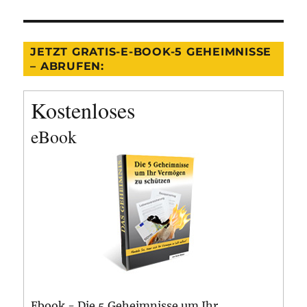
JETZT GRATIS-E-BOOK-5 GEHEIMNISSE
– ABRUFEN:
Kostenloses
eBook
Ebook - Die 5 Geheimnisse um Ihr