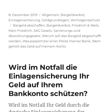
Veröffentlicht
Kategorien
8. Dezember 2019
Allgemein
,
Bargeldverbot
,
am
Einlagensicherung
,
Geldgrundlagen
,
Vermögensschutz
Schlagwörter
Bargeld abschaffen
,
Bargeldverbot
,
Friedrich & Weik
,
Marc Friedrich
,
SAG Gesetz
,
Sanierungs-und
Abwicklungsgesetz
,
Warum soll das Bargeld abgeschafft
werden
,
Was passiert bei einer Pleite meiner Bank
,
Wem
gehört das Geld auf meinem Konto
Wird im Notfall die
Einlagensicherung Ihr
Geld auf Ihrem
Bankkonto schützen?
Wird im Notfall Ihr Geld durch die