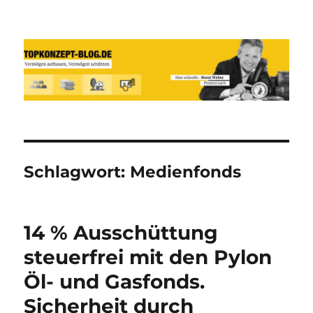
Reich werden und Vermögen
schützen mit Sachwerten-Silber-
Gold-Silbermünzen-Goldmünzen
Schlagwort:
Medienfonds
14 % Ausschüttung
steuerfrei mit den Pylon
Öl- und Gasfonds.
Sicherheit durch