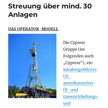
Streuung über mind. 30
Anlagen
DAS OPERATOR-MODELL
Die Cypress
Gruppe (im
Folgenden auch
„Cypress“), ein
inhabergeführtes
US-
amerikanisches
Öl- und
Gaserschließungs-
und