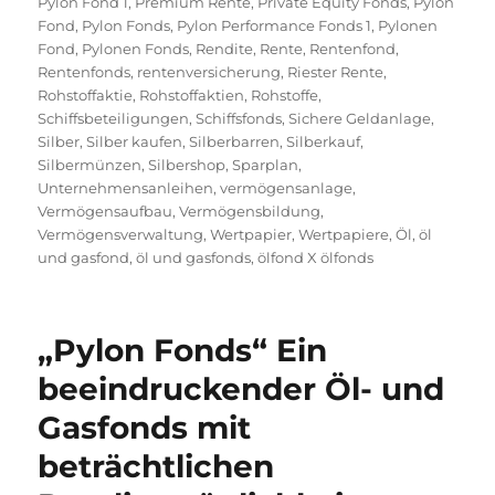
Pylon Fond 1
,
Premium Rente
,
Private Equity Fonds
,
Pylon
Fond
,
Pylon Fonds
,
Pylon Performance Fonds 1
,
Pylonen
Fond
,
Pylonen Fonds
,
Rendite
,
Rente
,
Rentenfond
,
Rentenfonds
,
rentenversicherung
,
Riester Rente
,
Rohstoffaktie
,
Rohstoffaktien
,
Rohstoffe
,
Schiffsbeteiligungen
,
Schiffsfonds
,
Sichere Geldanlage
,
Silber
,
Silber kaufen
,
Silberbarren
,
Silberkauf
,
Silbermünzen
,
Silbershop
,
Sparplan
,
Unternehmensanleihen
,
vermögensanlage
,
Vermögensaufbau
,
Vermögensbildung
,
Vermögensverwaltung
,
Wertpapier
,
Wertpapiere
,
Öl
,
öl
und gasfond
,
öl und gasfonds
,
ölfond X ölfonds
„Pylon Fonds“ Ein
beeindruckender Öl- und
Gasfonds mit
beträchtlichen