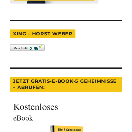
XING – HORST WEBER
JETZT GRATIS-E-BOOK-5 GEHEIMNISSE
– ABRUFEN:
Kostenloses
eBook