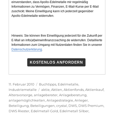
einverstanden, dass Apollo-Edelmetalle mir regelmäßig
Informationen zu Vermögen, Finanzen, E-Mail-Kurse per E-Mail
zuschickt. Meine Einwilligung kann ich jederzeit gegenüber
Apollo-Edelmetalle widerrufen.
Hinweis: Sie können Ihre Einwilligung jederzeit für die Zukunft per
E-Mail an info(at)winwinfinanzcoaching.de widerrufen. Detaillierte
Informationen zum Umgang mit Nutzerdaten finden Sie in unserer
Datenschutzerklärung
.
KOSTENLOS ANFORDERN
Veröffentlicht
Kategorien
11. Februar 2010
Buchtipps
,
Edelmetalle
,
am
Schlagwörter
Industriemetalle
aktie
,
Aktien
,
Aktienfonds
,
Aktienkauf
,
Altersvorsorge
,
anlageberater
,
Anlageberatung
,
anlagemöglichkeiten
,
Anlagestrategie
,
Anleger
,
Beteiligung
,
Beteiligungen
,
crystal
,
DWS
,
DWS Premium
,
DWS Riester
,
Edelmetall Gold
,
Edelmetall Silber
,