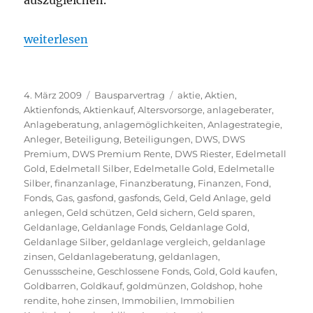
auszugleichen.
„Keine Wohnungsbauprämie bei Bausparverträgen
weiterlesen
Veröffentlicht
Kategorien
Schlagwörter
4. März 2009
Bausparvertrag
aktie
,
Aktien
,
am
Aktienfonds
,
Aktienkauf
,
Altersvorsorge
,
anlageberater
,
Anlageberatung
,
anlagemöglichkeiten
,
Anlagestrategie
,
Anleger
,
Beteiligung
,
Beteiligungen
,
DWS
,
DWS
Premium
,
DWS Premium Rente
,
DWS Riester
,
Edelmetall
Gold
,
Edelmetall Silber
,
Edelmetalle Gold
,
Edelmetalle
Silber
,
finanzanlage
,
Finanzberatung
,
Finanzen
,
Fond
,
Fonds
,
Gas
,
gasfond
,
gasfonds
,
Geld
,
Geld Anlage
,
geld
anlegen
,
Geld schützen
,
Geld sichern
,
Geld sparen
,
Geldanlage
,
Geldanlage Fonds
,
Geldanlage Gold
,
Geldanlage Silber
,
geldanlage vergleich
,
geldanlage
zinsen
,
Geldanlageberatung
,
geldanlagen
,
Genussscheine
,
Geschlossene Fonds
,
Gold
,
Gold kaufen
,
Goldbarren
,
Goldkauf
,
goldmünzen
,
Goldshop
,
hohe
rendite
,
hohe zinsen
,
Immobilien
,
Immobilien