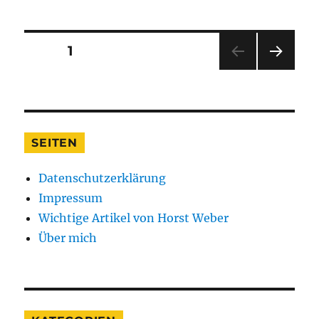
Seitennummerierung
SEITE
1
NÄC
der
HSTE
SEIT
Beiträge
E
SEITEN
Datenschutzerklärung
Impressum
Wichtige Artikel von Horst Weber
Über mich