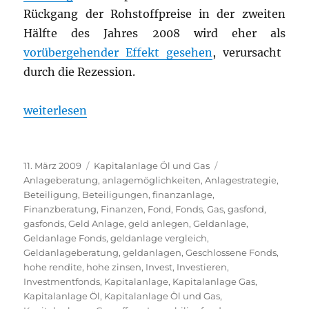
Rückgang der Rohstoffpreise in der zweiten
Hälfte des Jahres 2008 wird eher als
vorübergehender Effekt gesehen
, verursacht
durch die Rezession.
„„Pylon Fonds“ Ein beeindruckender Öel- und Gasf
weiterlesen
Veröffentlicht
Kategorien
Schlagwörter
11. März 2009
Kapitalanlage Öl und Gas
am
Anlageberatung
,
anlagemöglichkeiten
,
Anlagestrategie
,
Beteiligung
,
Beteiligungen
,
finanzanlage
,
Finanzberatung
,
Finanzen
,
Fond
,
Fonds
,
Gas
,
gasfond
,
gasfonds
,
Geld Anlage
,
geld anlegen
,
Geldanlage
,
Geldanlage Fonds
,
geldanlage vergleich
,
Geldanlageberatung
,
geldanlagen
,
Geschlossene Fonds
,
hohe rendite
,
hohe zinsen
,
Invest
,
Investieren
,
Investmentfonds
,
Kapitalanlage
,
Kapitalanlage Gas
,
Kapitalanlage Öl
,
Kapitalanlage Öl und Gas
,