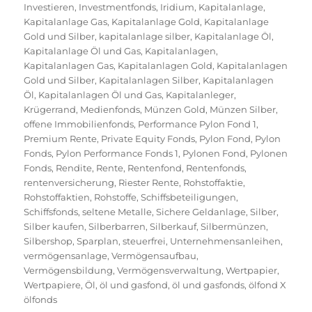
Investieren
,
Investmentfonds
,
Iridium
,
Kapitalanlage
,
Kapitalanlage Gas
,
Kapitalanlage Gold
,
Kapitalanlage
Gold und Silber
,
kapitalanlage silber
,
Kapitalanlage Öl
,
Kapitalanlage Öl und Gas
,
Kapitalanlagen
,
Kapitalanlagen Gas
,
Kapitalanlagen Gold
,
Kapitalanlagen
Gold und Silber
,
Kapitalanlagen Silber
,
Kapitalanlagen
Öl
,
Kapitalanlagen Öl und Gas
,
Kapitalanleger
,
Krügerrand
,
Medienfonds
,
Münzen Gold
,
Münzen Silber
,
offene Immobilienfonds
,
Performance Pylon Fond 1
,
Premium Rente
,
Private Equity Fonds
,
Pylon Fond
,
Pylon
Fonds
,
Pylon Performance Fonds 1
,
Pylonen Fond
,
Pylonen
Fonds
,
Rendite
,
Rente
,
Rentenfond
,
Rentenfonds
,
rentenversicherung
,
Riester Rente
,
Rohstoffaktie
,
Rohstoffaktien
,
Rohstoffe
,
Schiffsbeteiligungen
,
Schiffsfonds
,
seltene Metalle
,
Sichere Geldanlage
,
Silber
,
Silber kaufen
,
Silberbarren
,
Silberkauf
,
Silbermünzen
,
Silbershop
,
Sparplan
,
steuerfrei
,
Unternehmensanleihen
,
vermögensanlage
,
Vermögensaufbau
,
Vermögensbildung
,
Vermögensverwaltung
,
Wertpapier
,
Wertpapiere
,
Öl
,
öl und gasfond
,
öl und gasfonds
,
ölfond X
ölfonds