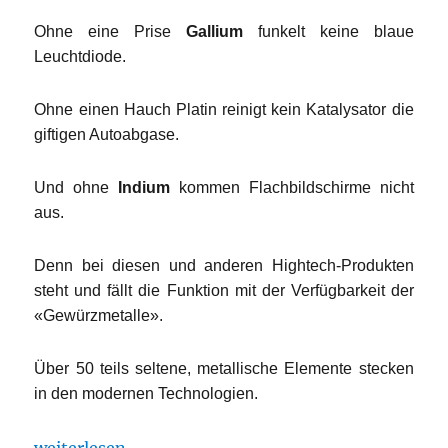
Ohne eine Prise
Gallium
funkelt keine blaue
Leuchtdiode.
Ohne einen Hauch Platin reinigt kein Katalysator die
giftigen Autoabgase.
Und ohne
Indium
kommen Flachbildschirme nicht
aus.
Denn bei diesen und anderen Hightech-Produkten
steht und fällt die Funktion mit der Verfügbarkeit der
«Gewürzmetalle».
Über 50 teils seltene, metallische Elemente stecken
in den modernen Technologien.
„Den Innovationen geht der Rohstoff aus“