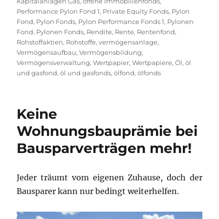
Kapitalanlagen Gas
,
offene Immobilienfonds
,
Performance Pylon Fond 1
,
Private Equity Fonds
,
Pylon
Fond
,
Pylon Fonds
,
Pylon Performance Fonds 1
,
Pylonen
Fond
,
Pylonen Fonds
,
Rendite
,
Rente
,
Rentenfond
,
Rohstoffaktien
,
Rohstoffe
,
vermögensanlage
,
Vermögensaufbau
,
Vermögensbildung
,
Vermögensverwaltung
,
Wertpapier
,
Wertpapiere
,
Öl
,
öl
und gasfond
,
öl und gasfonds
,
ölfond
,
ölfonds
Keine
Wohnungsbauprämie bei
Bausparverträgen mehr!
Jeder träumt vom eigenen Zuhause, doch der
Bausparer kann nur bedingt weiterhelfen.