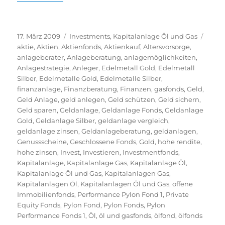
Veröffentlicht
Kategorien
Schla
17. März 2009
Investments
,
Kapitalanlage Öl und Gas
am
aktie
,
Aktien
,
Aktienfonds
,
Aktienkauf
,
Altersvorsorge
,
anlageberater
,
Anlageberatung
,
anlagemöglichkeiten
,
Anlagestrategie
,
Anleger
,
Edelmetall Gold
,
Edelmetall
Silber
,
Edelmetalle Gold
,
Edelmetalle Silber
,
finanzanlage
,
Finanzberatung
,
Finanzen
,
gasfonds
,
Geld
,
Geld Anlage
,
geld anlegen
,
Geld schützen
,
Geld sichern
,
Geld sparen
,
Geldanlage
,
Geldanlage Fonds
,
Geldanlage
Gold
,
Geldanlage Silber
,
geldanlage vergleich
,
geldanlage zinsen
,
Geldanlageberatung
,
geldanlagen
,
Genussscheine
,
Geschlossene Fonds
,
Gold
,
hohe rendite
,
hohe zinsen
,
Invest
,
Investieren
,
Investmentfonds
,
Kapitalanlage
,
Kapitalanlage Gas
,
Kapitalanlage Öl
,
Kapitalanlage Öl und Gas
,
Kapitalanlagen Gas
,
Kapitalanlagen Öl
,
Kapitalanlagen Öl und Gas
,
offene
Immobilienfonds
,
Performance Pylon Fond 1
,
Private
Equity Fonds
,
Pylon Fond
,
Pylon Fonds
,
Pylon
Performance Fonds 1
,
Öl
,
öl und gasfonds
,
ölfond
,
ölfonds