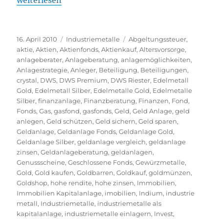
weiterlesen
Veröffentlicht
Kategorien
Schlagwörter
16. April 2010
Industriemetalle
Abgeltungssteuer
,
am
aktie
,
Aktien
,
Aktienfonds
,
Aktienkauf
,
Altersvorsorge
,
anlageberater
,
Anlageberatung
,
anlagemöglichkeiten
,
Anlagestrategie
,
Anleger
,
Beteiligung
,
Beteiligungen
,
crystal
,
DWS
,
DWS Premium
,
DWS Riester
,
Edelmetall
Gold
,
Edelmetall Silber
,
Edelmetalle Gold
,
Edelmetalle
Silber
,
finanzanlage
,
Finanzberatung
,
Finanzen
,
Fond
,
Fonds
,
Gas
,
gasfond
,
gasfonds
,
Geld
,
Geld Anlage
,
geld
anlegen
,
Geld schützen
,
Geld sichern
,
Geld sparen
,
Geldanlage
,
Geldanlage Fonds
,
Geldanlage Gold
,
Geldanlage Silber
,
geldanlage vergleich
,
geldanlage
zinsen
,
Geldanlageberatung
,
geldanlagen
,
Genussscheine
,
Geschlossene Fonds
,
Gewürzmetalle
,
Gold
,
Gold kaufen
,
Goldbarren
,
Goldkauf
,
goldmünzen
,
Goldshop
,
hohe rendite
,
hohe zinsen
,
Immobilien
,
Immobilien Kapitalanlage
,
imobilien
,
Indium
,
industrie
metall
,
Industriemetalle
,
industriemetalle als
kapitalanlage
,
industriemetalle einlagern
,
Invest
,