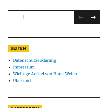
Seitennummerierung
SEITE
1
NÄC
der
HSTE
SEIT
Beiträge
E
SEITEN
Datenschutzerklärung
Impressum
Wichtige Artikel von Horst Weber
Über mich