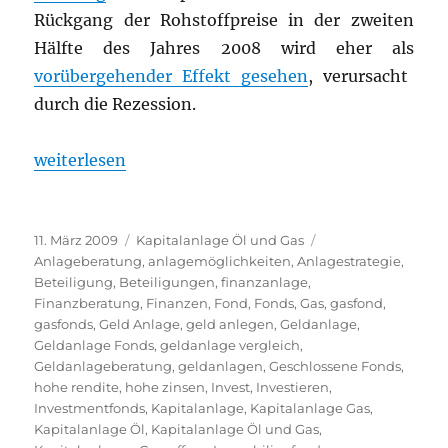
Rückgang der Rohstoffpreise in der zweiten
Hälfte des Jahres 2008 wird eher als
vorübergehender Effekt gesehen
, verursacht
durch die Rezession.
„„Pylon Fonds“ Ein beeindruckender Öel- und Gasf
weiterlesen
Veröffentlicht
Kategorien
Schlagwörter
11. März 2009
Kapitalanlage Öl und Gas
am
Anlageberatung
,
anlagemöglichkeiten
,
Anlagestrategie
,
Beteiligung
,
Beteiligungen
,
finanzanlage
,
Finanzberatung
,
Finanzen
,
Fond
,
Fonds
,
Gas
,
gasfond
,
gasfonds
,
Geld Anlage
,
geld anlegen
,
Geldanlage
,
Geldanlage Fonds
,
geldanlage vergleich
,
Geldanlageberatung
,
geldanlagen
,
Geschlossene Fonds
,
hohe rendite
,
hohe zinsen
,
Invest
,
Investieren
,
Investmentfonds
,
Kapitalanlage
,
Kapitalanlage Gas
,
Kapitalanlage Öl
,
Kapitalanlage Öl und Gas
,