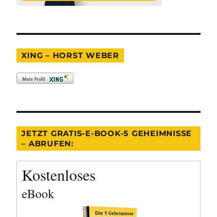
XING – HORST WEBER
JETZT GRATIS-E-BOOK-5 GEHEIMNISSE
– ABRUFEN:
Kostenloses
eBook