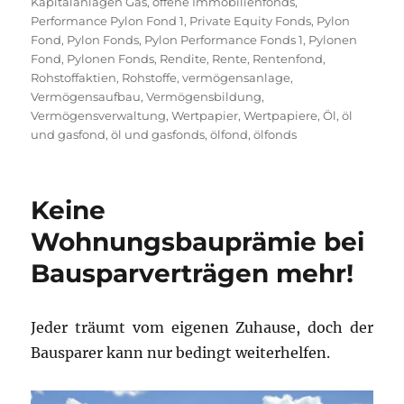
Kapitalanlagen Gas
,
offene Immobilienfonds
,
Performance Pylon Fond 1
,
Private Equity Fonds
,
Pylon
Fond
,
Pylon Fonds
,
Pylon Performance Fonds 1
,
Pylonen
Fond
,
Pylonen Fonds
,
Rendite
,
Rente
,
Rentenfond
,
Rohstoffaktien
,
Rohstoffe
,
vermögensanlage
,
Vermögensaufbau
,
Vermögensbildung
,
Vermögensverwaltung
,
Wertpapier
,
Wertpapiere
,
Öl
,
öl
und gasfond
,
öl und gasfonds
,
ölfond
,
ölfonds
Keine
Wohnungsbauprämie bei
Bausparverträgen mehr!
Jeder träumt vom eigenen Zuhause, doch der
Bausparer kann nur bedingt weiterhelfen.