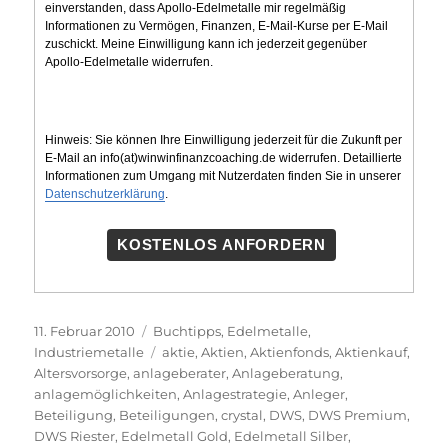
einverstanden, dass Apollo-Edelmetalle mir regelmäßig
Informationen zu Vermögen, Finanzen, E-Mail-Kurse per E-Mail
zuschickt. Meine Einwilligung kann ich jederzeit gegenüber
Apollo-Edelmetalle widerrufen.
Hinweis: Sie können Ihre Einwilligung jederzeit für die Zukunft per
E-Mail an info(at)winwinfinanzcoaching.de widerrufen. Detaillierte
Informationen zum Umgang mit Nutzerdaten finden Sie in unserer
Datenschutzerklärung
.
KOSTENLOS ANFORDERN
Veröffentlicht
Kategorien
11. Februar 2010
Buchtipps
,
Edelmetalle
,
am
Schlagwörter
Industriemetalle
aktie
,
Aktien
,
Aktienfonds
,
Aktienkauf
,
Altersvorsorge
,
anlageberater
,
Anlageberatung
,
anlagemöglichkeiten
,
Anlagestrategie
,
Anleger
,
Beteiligung
,
Beteiligungen
,
crystal
,
DWS
,
DWS Premium
,
DWS Riester
,
Edelmetall Gold
,
Edelmetall Silber
,