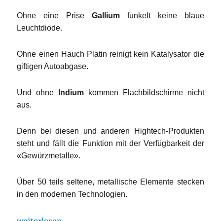
Ohne eine Prise
Gallium
funkelt keine blaue
Leuchtdiode.
Ohne einen Hauch Platin reinigt kein Katalysator die
giftigen Autoabgase.
Und ohne
Indium
kommen Flachbildschirme nicht
aus.
Denn bei diesen und anderen Hightech-Produkten
steht und fällt die Funktion mit der Verfügbarkeit der
«Gewürzmetalle».
Über 50 teils seltene, metallische Elemente stecken
in den modernen Technologien.
„Den Innovationen geht der Rohstoff aus“