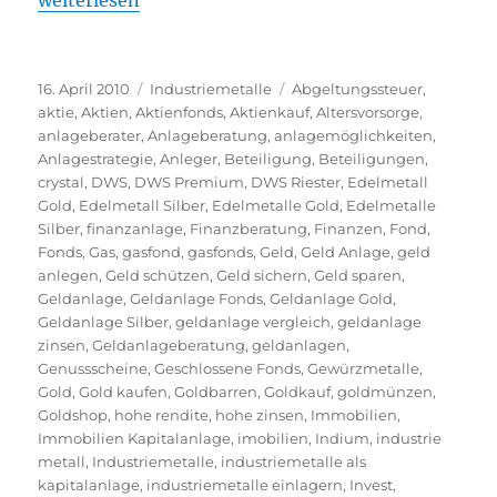
weiterlesen
Veröffentlicht
Kategorien
Schlagwörter
16. April 2010
Industriemetalle
Abgeltungssteuer
,
am
aktie
,
Aktien
,
Aktienfonds
,
Aktienkauf
,
Altersvorsorge
,
anlageberater
,
Anlageberatung
,
anlagemöglichkeiten
,
Anlagestrategie
,
Anleger
,
Beteiligung
,
Beteiligungen
,
crystal
,
DWS
,
DWS Premium
,
DWS Riester
,
Edelmetall
Gold
,
Edelmetall Silber
,
Edelmetalle Gold
,
Edelmetalle
Silber
,
finanzanlage
,
Finanzberatung
,
Finanzen
,
Fond
,
Fonds
,
Gas
,
gasfond
,
gasfonds
,
Geld
,
Geld Anlage
,
geld
anlegen
,
Geld schützen
,
Geld sichern
,
Geld sparen
,
Geldanlage
,
Geldanlage Fonds
,
Geldanlage Gold
,
Geldanlage Silber
,
geldanlage vergleich
,
geldanlage
zinsen
,
Geldanlageberatung
,
geldanlagen
,
Genussscheine
,
Geschlossene Fonds
,
Gewürzmetalle
,
Gold
,
Gold kaufen
,
Goldbarren
,
Goldkauf
,
goldmünzen
,
Goldshop
,
hohe rendite
,
hohe zinsen
,
Immobilien
,
Immobilien Kapitalanlage
,
imobilien
,
Indium
,
industrie
metall
,
Industriemetalle
,
industriemetalle als
kapitalanlage
,
industriemetalle einlagern
,
Invest
,