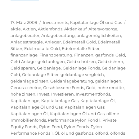
Veröffentlicht
Kategorien
Schla
17. März 2009
Investments
,
Kapitalanlage Öl und Gas
am
aktie
,
Aktien
,
Aktienfonds
,
Aktienkauf
,
Altersvorsorge
,
anlageberater
,
Anlageberatung
,
anlagemöglichkeiten
,
Anlagestrategie
,
Anleger
,
Edelmetall Gold
,
Edelmetall
Silber
,
Edelmetalle Gold
,
Edelmetalle Silber
,
finanzanlage
,
Finanzberatung
,
Finanzen
,
gasfonds
,
Geld
,
Geld Anlage
,
geld anlegen
,
Geld schützen
,
Geld sichern
,
Geld sparen
,
Geldanlage
,
Geldanlage Fonds
,
Geldanlage
Gold
,
Geldanlage Silber
,
geldanlage vergleich
,
geldanlage zinsen
,
Geldanlageberatung
,
geldanlagen
,
Genussscheine
,
Geschlossene Fonds
,
Gold
,
hohe rendite
,
hohe zinsen
,
Invest
,
Investieren
,
Investmentfonds
,
Kapitalanlage
,
Kapitalanlage Gas
,
Kapitalanlage Öl
,
Kapitalanlage Öl und Gas
,
Kapitalanlagen Gas
,
Kapitalanlagen Öl
,
Kapitalanlagen Öl und Gas
,
offene
Immobilienfonds
,
Performance Pylon Fond 1
,
Private
Equity Fonds
,
Pylon Fond
,
Pylon Fonds
,
Pylon
Performance Fonds 1
,
Öl
,
öl und gasfonds
,
ölfond
,
ölfonds