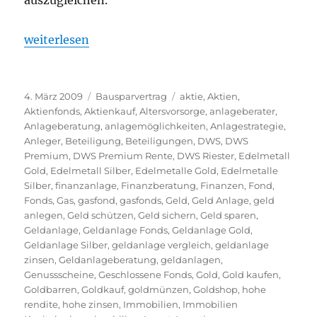
auszugleichen.
„Keine Wohnungsbauprämie bei Bausparverträgen
weiterlesen
Veröffentlicht
Kategorien
Schlagwörter
4. März 2009
Bausparvertrag
aktie
,
Aktien
,
am
Aktienfonds
,
Aktienkauf
,
Altersvorsorge
,
anlageberater
,
Anlageberatung
,
anlagemöglichkeiten
,
Anlagestrategie
,
Anleger
,
Beteiligung
,
Beteiligungen
,
DWS
,
DWS
Premium
,
DWS Premium Rente
,
DWS Riester
,
Edelmetall
Gold
,
Edelmetall Silber
,
Edelmetalle Gold
,
Edelmetalle
Silber
,
finanzanlage
,
Finanzberatung
,
Finanzen
,
Fond
,
Fonds
,
Gas
,
gasfond
,
gasfonds
,
Geld
,
Geld Anlage
,
geld
anlegen
,
Geld schützen
,
Geld sichern
,
Geld sparen
,
Geldanlage
,
Geldanlage Fonds
,
Geldanlage Gold
,
Geldanlage Silber
,
geldanlage vergleich
,
geldanlage
zinsen
,
Geldanlageberatung
,
geldanlagen
,
Genussscheine
,
Geschlossene Fonds
,
Gold
,
Gold kaufen
,
Goldbarren
,
Goldkauf
,
goldmünzen
,
Goldshop
,
hohe
rendite
,
hohe zinsen
,
Immobilien
,
Immobilien