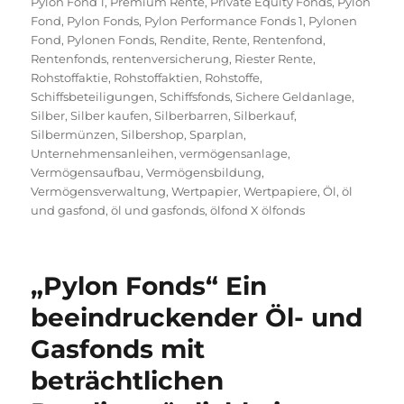
Pylon Fond 1
,
Premium Rente
,
Private Equity Fonds
,
Pylon
Fond
,
Pylon Fonds
,
Pylon Performance Fonds 1
,
Pylonen
Fond
,
Pylonen Fonds
,
Rendite
,
Rente
,
Rentenfond
,
Rentenfonds
,
rentenversicherung
,
Riester Rente
,
Rohstoffaktie
,
Rohstoffaktien
,
Rohstoffe
,
Schiffsbeteiligungen
,
Schiffsfonds
,
Sichere Geldanlage
,
Silber
,
Silber kaufen
,
Silberbarren
,
Silberkauf
,
Silbermünzen
,
Silbershop
,
Sparplan
,
Unternehmensanleihen
,
vermögensanlage
,
Vermögensaufbau
,
Vermögensbildung
,
Vermögensverwaltung
,
Wertpapier
,
Wertpapiere
,
Öl
,
öl
und gasfond
,
öl und gasfonds
,
ölfond X ölfonds
„Pylon Fonds“ Ein
beeindruckender Öl- und
Gasfonds mit
beträchtlichen