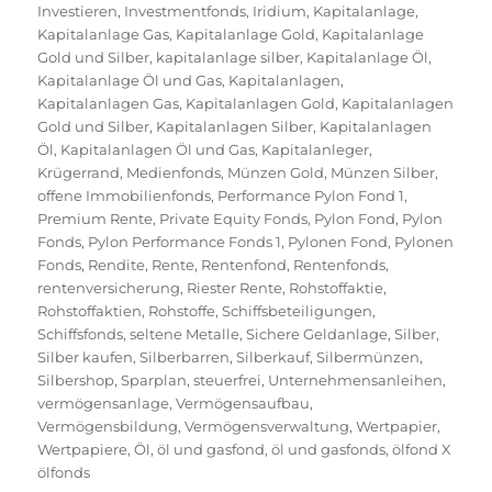
Investieren
,
Investmentfonds
,
Iridium
,
Kapitalanlage
,
Kapitalanlage Gas
,
Kapitalanlage Gold
,
Kapitalanlage
Gold und Silber
,
kapitalanlage silber
,
Kapitalanlage Öl
,
Kapitalanlage Öl und Gas
,
Kapitalanlagen
,
Kapitalanlagen Gas
,
Kapitalanlagen Gold
,
Kapitalanlagen
Gold und Silber
,
Kapitalanlagen Silber
,
Kapitalanlagen
Öl
,
Kapitalanlagen Öl und Gas
,
Kapitalanleger
,
Krügerrand
,
Medienfonds
,
Münzen Gold
,
Münzen Silber
,
offene Immobilienfonds
,
Performance Pylon Fond 1
,
Premium Rente
,
Private Equity Fonds
,
Pylon Fond
,
Pylon
Fonds
,
Pylon Performance Fonds 1
,
Pylonen Fond
,
Pylonen
Fonds
,
Rendite
,
Rente
,
Rentenfond
,
Rentenfonds
,
rentenversicherung
,
Riester Rente
,
Rohstoffaktie
,
Rohstoffaktien
,
Rohstoffe
,
Schiffsbeteiligungen
,
Schiffsfonds
,
seltene Metalle
,
Sichere Geldanlage
,
Silber
,
Silber kaufen
,
Silberbarren
,
Silberkauf
,
Silbermünzen
,
Silbershop
,
Sparplan
,
steuerfrei
,
Unternehmensanleihen
,
vermögensanlage
,
Vermögensaufbau
,
Vermögensbildung
,
Vermögensverwaltung
,
Wertpapier
,
Wertpapiere
,
Öl
,
öl und gasfond
,
öl und gasfonds
,
ölfond X
ölfonds