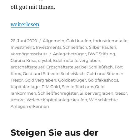
oft gut mit Ihnen.
„Achtung vor Goldbetrüger-Anlagebetrüger und wie
weiterlesen
Veröffentlicht
Kategorien
26. Juni 2020
Allgemein
,
Gold kaufen
,
Industriemetalle
,
am
Investment
,
Investments
,
Schließfach
,
Silber kaufen
,
Schlagwörter
Vermögensschutz
Anlagebetrüger
,
BWF Stiftung
,
Corona Krise
,
crystal
,
Edelmetalle vergraben
,
erbschaftssteuer
,
Erbschaftssteuer bei Schließfach
,
Fort
Knox
,
Gold und Silber in Schließfach
,
Gold und Silber in
Tresor
,
Gold vergraben
,
Goldbetrüger
,
Goldfakeshops
,
Kapitalanlage
,
PIM Gold
,
Schließfach ans Geld
rankommen
,
Schließfachregister
,
Silber vergraben
,
tresor
,
tresore
,
Welche Kapitalanlage kaufen
,
Wie schlechte
Anlagen erkennen
Steigen Sie aus der