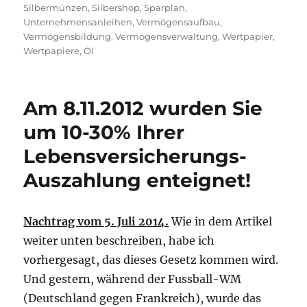
Silbermünzen
,
Silbershop
,
Sparplan
,
Unternehmensanleihen
,
Vermögensaufbau
,
Vermögensbildung
,
Vermögensverwaltung
,
Wertpapier
,
Wertpapiere
,
Öl
Am 8.11.2012 wurden Sie
um 10-30% Ihrer
Lebensversicherungs-
Auszahlung enteignet!
Nachtrag vom 5. Juli 2014.
Wie in dem Artikel
weiter unten beschreiben, habe ich
vorhergesagt, das dieses Gesetz kommen wird.
Und gestern, während der Fussball-WM
(Deutschland gegen Frankreich), wurde das