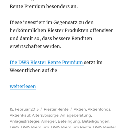
Rente Premium besonders an.
Diese investiert im Gegensatz zu den
herkömmlichen Riester Produkten offensiver
und damit so, dass bessere Renditen
erwirtschaftet werden.
Die DWS Riester Rente Premium
setzt im
Wesentlichen auf die
„Welche Riester Rente ist die Beste? Und macht Ri
weiterlesen
Veröffentlicht
Kategorien
Schlagwörter
15. Februar 2013
Riester Rente
Aktien
,
Aktienfonds
,
am
Aktienkauf
,
Altersvorsorge
,
Anlageberatung
,
Anlagestrategie
,
Anleger
,
Beteiligung
,
Beteiligungen
,
DWS
,
DWS Premium
,
DWS Premium Rente
,
DWS Riester
,