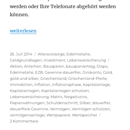
werden oder Ihre Telefonate abgehört werden
können.
„Steigen Sie aus der Matrix aus und schützen Sie j
weiterlesen
Veröffentlicht
Kategorien
26. Juli 2014
Altersvorsorge
,
Edelmetalle
,
am
Schlagwör
Geldgrundlagen
,
Investment
,
Lebensversicherung
Aktien
,
Anleihen
,
Bausparen
,
bausparvertrag
,
Dispo
,
Edelmetalle
,
EZB
,
Gewinne steuerfrei
,
Girokonto
,
Gold
,
gold und silber
,
Griechenland
,
Griechenland-Pleite
,
Immobilien
,
Inflation
,
Inflationsphase
,
Kapitalanlage
,
Kapitalanlagen
,
Kapitalanlagen schützen
,
Lebensversicherung
,
Matrix
,
Negativzins
,
Papierwährungen
,
Schuldenschnitt
,
Silber
,
steuerfrei
,
steuerfreie Gewinne
,
Vermögen
,
Vermögen schützen
,
vermögensanlage
,
Wertpapiere
,
Wertspeicher
zu
2 Kommentare
Steigen