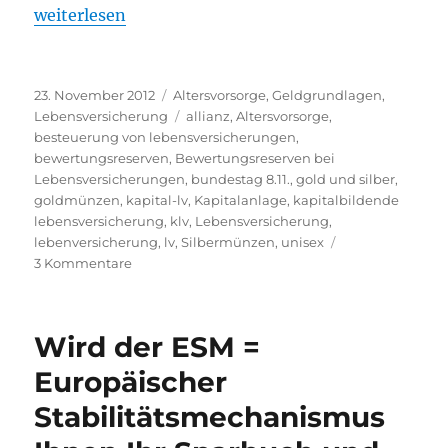
„Am 8.11.2012 wurden Sie um 10-30% Ihrer Lebens
weiterlesen
Veröffentlicht
Kategorien
23. November 2012
Altersvorsorge
,
Geldgrundlagen
,
am
Schlagwörter
Lebensversicherung
allianz
,
Altersvorsorge
,
besteuerung von lebensversicherungen
,
bewertungsreserven
,
Bewertungsreserven bei
Lebensversicherungen
,
bundestag 8.11.
,
gold und silber
,
goldmünzen
,
kapital-lv
,
Kapitalanlage
,
kapitalbildende
lebensversicherung
,
klv
,
Lebensversicherung
,
lebenversicherung
,
lv
,
Silbermünzen
,
unisex
zu
3 Kommentare
Am
8.11.2012
wurden
Wird der ESM =
Sie
um
Europäischer
10-
Stabilitätsmechanismus
303
Ihrer