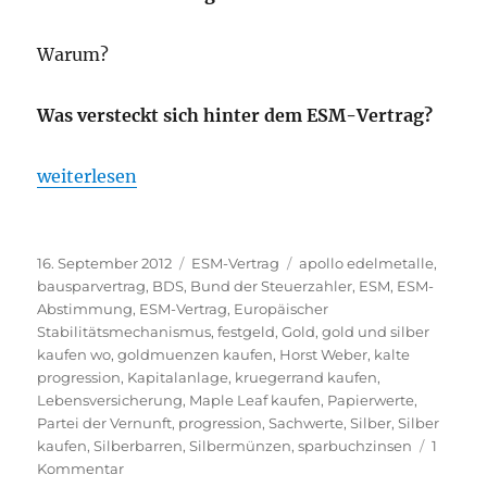
Warum?
Was versteckt sich hinter dem ESM-Vertrag?
„Wird der ESM = Europäischer Stabilitätsmechanis
weiterlesen
Veröffentlicht
Kategorien
Schlagwörter
16. September 2012
ESM-Vertrag
apollo edelmetalle
,
am
bausparvertrag
,
BDS
,
Bund der Steuerzahler
,
ESM
,
ESM-
Abstimmung
,
ESM-Vertrag
,
Europäischer
Stabilitätsmechanismus
,
festgeld
,
Gold
,
gold und silber
kaufen wo
,
goldmuenzen kaufen
,
Horst Weber
,
kalte
progression
,
Kapitalanlage
,
kruegerrand kaufen
,
Lebensversicherung
,
Maple Leaf kaufen
,
Papierwerte
,
Partei der Vernunft
,
progression
,
Sachwerte
,
Silber
,
Silber
kaufen
,
Silberbarren
,
Silbermünzen
,
sparbuchzinsen
1
zu
Kommentar