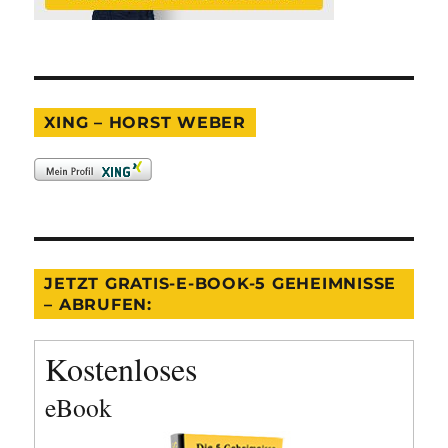
XING – HORST WEBER
JETZT GRATIS-E-BOOK-5 GEHEIMNISSE
– ABRUFEN:
Kostenloses
eBook