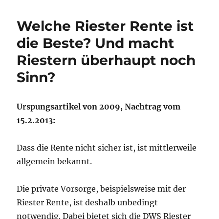
Sie
aus
Welche Riester Rente ist
der
Matrix
die Beste? Und macht
aus
Riestern überhaupt noch
und
schützen
Sinn?
Sie
jetzt
Ihr
Urspungsartikel von 2009, Nachtrag vom
Vermögen
15.2.2013:
Dass die Rente nicht sicher ist, ist mittlerweile
allgemein bekannt.
Die private Vorsorge, beispielsweise mit der
Riester Rente, ist deshalb unbedingt
notwendig. Dabei bietet sich die DWS Riester