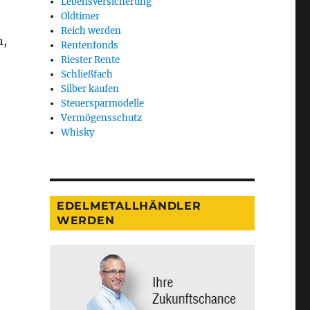
Lebensversicherung
Oldtimer
Reich werden
n,
Rentenfonds
Riester Rente
Schließfach
Silber kaufen
Steuersparmodelle
Vermögensschutz
Whisky
“
EDELMETALLHÄNDLER
WERDEN