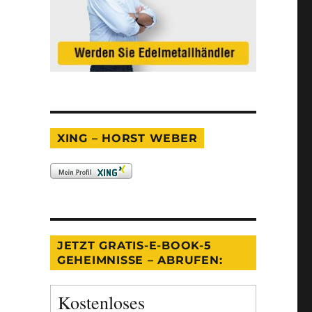
XING – HORST WEBER
JETZT GRATIS-E-BOOK-5
GEHEIMNISSE – ABRUFEN:
Kostenloses