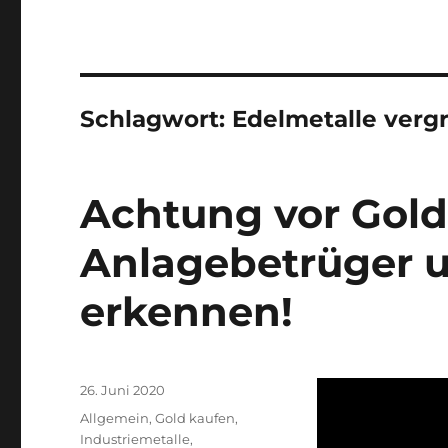
Schlagwort:
Edelmetalle verg
Achtung vor Gold
Anlagebetrüger u
erkennen!
Veröffentlicht
26. Juni 2020
am
Kategorien
Allgemein
,
Gold kaufen
,
Industriemetalle
,