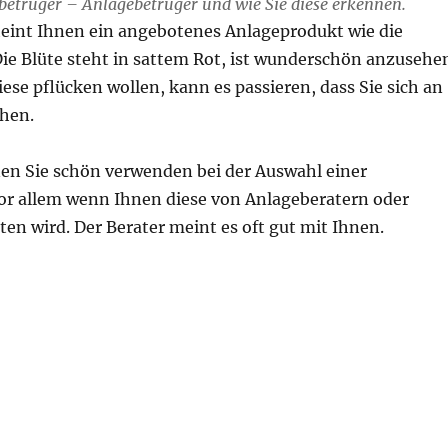
betrüger – Anlagebetrüger und wie Sie diese erkennen.
int Ihnen ein angebotenes Anlageprodukt wie die
ie Blüte steht in sattem Rot, ist wunderschön anzusehe
ese pflücken wollen, kann es passieren, dass Sie sich an
hen.
nen Sie schön verwenden bei der Auswahl einer
vor allem wenn Ihnen diese von Anlageberatern oder
n wird. Der Berater meint es oft gut mit Ihnen.
ldbetrüger-Anlagebetrüger und wie Sie diese erkennen!