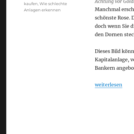
Achtung vor Gold
kaufen
,
Wie schlechte
Manchmal ersche
Anlagen erkennen
schönste Rose. D
doch wenn Sie di
den Dornen stec
Dieses Bild kön
Kapitalanlage, 
Bankern angebote
„Achtung vor Go
weiterlesen