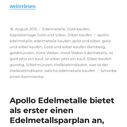
„Ist Gold und Silber jetzt ein Kauf? Und was ist der 
weiterlesen
Veröffentlicht
Kategorien
16. August 2015
Edelmetalle
,
Gold kaufen
,
am
Schlagwörter
Kapitalanlage Gold und Silber
,
Silber kaufen
apollo
edelmetalle
,
edelmetalle kaufen
,
gold und silber
,
gold
und silber kaufen
,
Gold und silber kaufen Bamberg
,
goldmünzen
,
Horst Weber
,
Horst Weber Edelmetalle
,
ist
gold jetzt ein kauf
,
ist silber jetzt ein kauf
,
Silber kaufen
günstig
,
Silbermünzen
,
titelblattindikator
,
was ist der
titelblattindikator
,
welche edelmetalle kaufen
Schreibe
zu
einen Kommentar
Ist
Gold
und
Apollo Edelmetalle bietet
Silber
jetzt
als erster einen
ein
Edelmetallsparplan an,
Kauf?
Und