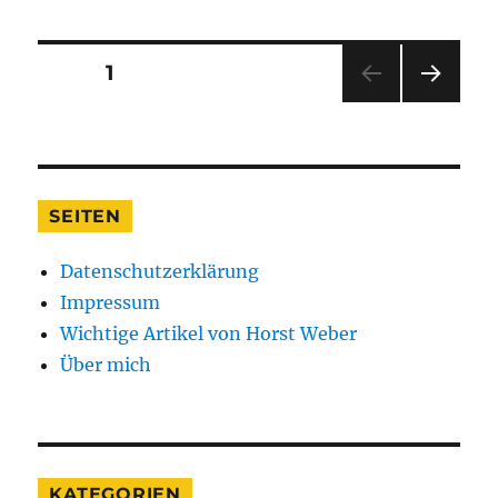
Seitennummerierung
SEITE
1
NÄC
der
HSTE
SEIT
Beiträge
E
SEITEN
Datenschutzerklärung
Impressum
Wichtige Artikel von Horst Weber
Über mich
KATEGORIEN