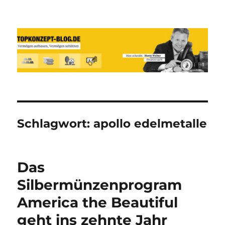
Reich werden und Vermögen
schützen mit Sachwerten-Silber-
Gold-Silbermünzen-Goldmünzen
Schlagwort:
apollo edelmetalle
Das
Silbermünzenprogram
America the Beautiful
geht ins zehnte Jahr