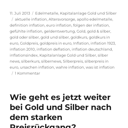
Veröffentlicht
Kategorien
11. Juli 2013
Edelmetalle
,
Kapitalanlage Gold und Silber
am
Schlagwörter
aktuelle inflation
,
Altersvorsorge
,
apollo edelmetalle
,
definition inflation
,
euro inflation
,
folgen der inflation
,
gefühlte inflation
,
geldentwertung
,
Gold
,
gold & silber
,
gold oder silber
,
gold und silber
,
goldkurs
,
goldkurs in
euro
,
Goldpreis
,
goldpreis in euro
,
Inflation
,
inflation 1923
,
inflation 2010
,
inflation deflation
,
inflation deutschland
,
inflationsindex
,
Kapitalanlage Gold und Silber
,
silber
news
,
silberkurs
,
silbernews
,
Silberpreis
,
silberpreis in
euro
,
ursachen inflation
,
wahre inflation
,
was ist inflation
zu
1 Kommentar
Gold
und
Silber
Wie geht es jetzt weiter
startet
Aufholjagt
bei Gold und Silber nach
aufgrund
dem starken
von
neuen
Preisrückgang?
Inflationsängsten