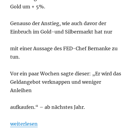
Gold um + 5%.
Genauso der Anstieg, wie auch davor der
Einbruch im Gold-und Silbermarkt hat nur
mit einer Aussage des FED-Chef Bernanke zu
tun.
Vor ein paar Wochen sagte dieser: „Er wird das
Geldangebot verknappen und weniger
Anleihen
aufkaufen.“ – ab nächstes Jahr.
„Gold und Silber startet Aufholjagt aufgrund von n
weiterlesen