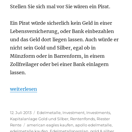
Stellen Sie sich mal vor Sie wären ein Pirat.
Ein Pirat würde sicherlich kein Geld in einer
Lebensversicherung, oder Bank einbezahlen
und das Geld dort liegen lassen. Auch würde er
nicht sein Gold und Silber, egal ob in
Münzform oder in Barrenform, in einem
Zollfreilager oder bei einer Bank einlagern
lassen.
„Apollo Edelmetalle bietet als erster einen Edelmeta
weiterlesen
Veröffentlicht
Kategorien
12. Juli 2013
Edelmetalle
,
Investment
,
Investments
,
am
Kapitalanlage Gold und Silber
,
Rentenfonds
,
Riester
Schlagwörter
Rente
american eagles kaufen
,
apollo edelmetalle
,
edelmetalle kaufen
,
Edelmetallsparplan
,
gold & silber
,