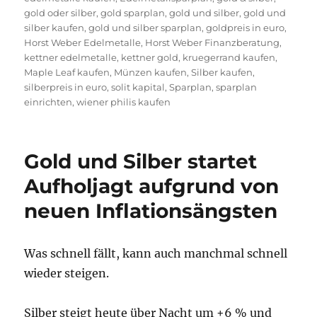
gold oder silber
,
gold sparplan
,
gold und silber
,
gold und
silber kaufen
,
gold und silber sparplan
,
goldpreis in euro
,
Horst Weber Edelmetalle
,
Horst Weber Finanzberatung
,
kettner edelmetalle
,
kettner gold
,
kruegerrand kaufen
,
Maple Leaf kaufen
,
Münzen kaufen
,
Silber kaufen
,
silberpreis in euro
,
solit kapital
,
Sparplan
,
sparplan
einrichten
,
wiener philis kaufen
Gold und Silber startet
Aufholjagt aufgrund von
neuen Inflationsängsten
Was schnell fällt, kann auch manchmal schnell
wieder steigen.
Silber steigt heute über Nacht um +6 % und