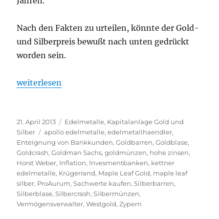
Jahren.
Nach den Fakten zu urteilen, könnte der Gold-
und Silberpreis bewußt nach unten gedrückt
worden sein.
„Wie geht es jetzt weiter bei Gold und Silber nach 
weiterlesen
Veröffentlicht
Kategorien
21. April 2013
Edelmetalle
,
Kapitalanlage Gold und
am
Schlagwörter
Silber
apollo edelmetalle
,
edelmetallhaendler
,
Enteignung von Bankkunden
,
Goldbarren
,
Goldblase
,
Goldcrash
,
Goldman Sachs
,
goldmünzen
,
hohe zinsen
,
Horst Weber
,
Inflation
,
Invesmentbanken
,
kettner
edelmetalle
,
Krügerrand
,
Maple Leaf Gold
,
maple leaf
silber
,
ProAurum
,
Sachwerte kaufen
,
Silberbarren
,
Silberblase
,
Silbercrash
,
Silbermünzen
,
Vermögensverwalter
,
Westgold
,
Zypern