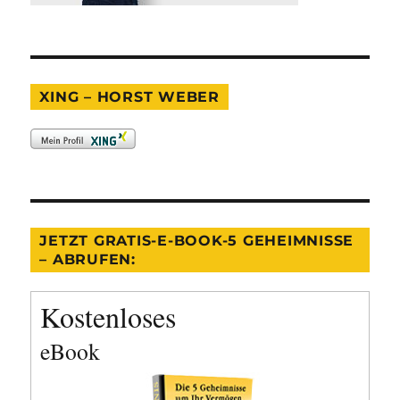
XING – HORST WEBER
JETZT GRATIS-E-BOOK-5 GEHEIMNISSE
– ABRUFEN:
Kostenloses
eBook