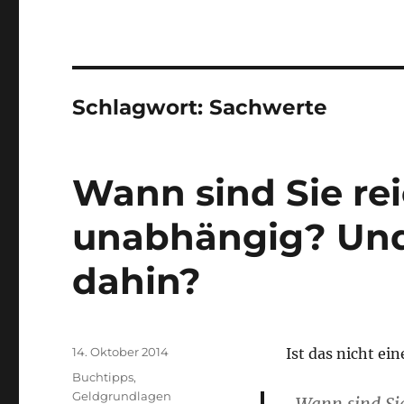
Schlagwort:
Sachwerte
Wann sind Sie rei
unabhängig? Un
dahin?
Veröffentlicht
14. Oktober 2014
Ist das nicht ei
am
Kategorien
Buchtipps
,
Geldgrundlagen