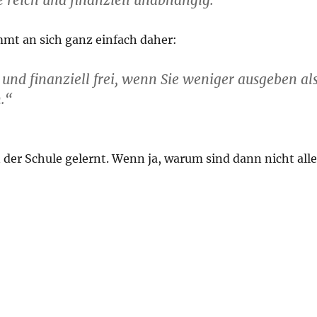
 reich und finanziell unabhängig.“
mt an sich ganz einfach daher:
h und finanziell frei, wenn Sie weniger ausgeben al
.“
 der Schule gelernt. Wenn ja, warum sind dann nicht alle
reich und finanziell unabhängig? Und wie kommen Sie d