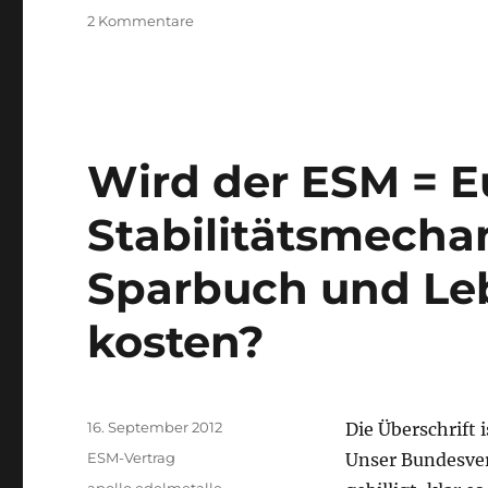
zu
2 Kommentare
Wann
sind
Sie
reich
und
finanziell
Wird der ESM = E
unabhängig?
Und
Stabilitätsmecha
wie
kommen
Sparbuch und Le
Sie
dahin?
kosten?
Veröffentlicht
16. September 2012
Die Überschrift 
am
Kategorien
ESM-Vertrag
Unser Bundesver
Schlagwörter