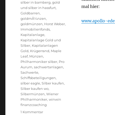
silber in bamberg
,
gold
mal hier:
und silber in hassfurt
,
Goldbarren
,
goldmÃ¼nzen
,
www.apollo-edel
goldmünzen
,
Horst Weber
,
Immobilienfonds
,
Kapitalanlage
,
Kapitalanlage Gold und
Silber
,
Kapitalanlagen
Gold
,
Krügerrand
,
Maple
Leaf
,
Münzen
,
Philharmoniker silber
,
Pro
Aurum
,
sachwertanlagen
,
Sachwerte
,
Schiffsbeteiligungen
,
silber eagle
,
Silber kaufen
,
Silber kaufen wo
,
Silbermünzen
,
Wiener
Philharmoniker
,
winwin
finanzcoaching
zu
1 Kommentar