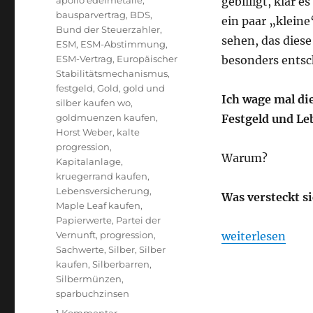
apollo edelmetalle
,
gebilligt, klar e
bausparvertrag
,
BDS
,
ein paar „klein
Bund der Steuerzahler
,
sehen, das diese
ESM
,
ESM-Abstimmung
,
ESM-Vertrag
,
Europäischer
besonders entsc
Stabilitätsmechanismus
,
festgeld
,
Gold
,
gold und
Ich wage mal di
silber kaufen wo
,
goldmuenzen kaufen
,
Festgeld und Le
Horst Weber
,
kalte
progression
,
Warum?
Kapitalanlage
,
kruegerrand kaufen
,
Lebensversicherung
,
Was versteckt s
Maple Leaf kaufen
,
Papierwerte
,
Partei der
„Wird der ESM =
Vernunft
,
progression
,
weiterlesen
Sachwerte
,
Silber
,
Silber
kaufen
,
Silberbarren
,
Silbermünzen
,
sparbuchzinsen
zu