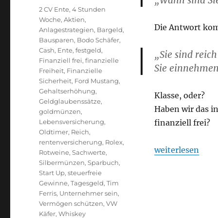
„Wann sind Sie
Schlagwörter
2 CV Ente
,
4 Stunden
Woche
,
Aktien
,
Die Antwort kom
Anlagestrategien
,
Bargeld
,
Bausparen
,
Bodo Schäfer
,
Cash
,
Ente
,
festgeld
,
„Sie sind reic
Finanziell frei
,
finanzielle
Sie einnehmen
Freiheit
,
Finanzielle
Sicherheit
,
Ford Mustang
,
Gehaltserhöhung
,
Klasse, oder?
Geldglaubenssätze
,
Haben wir das in
goldmünzen
,
Lebensversicherung
,
finanziell frei?
Oldtimer
,
Reich
,
rentenversicherung
,
Rolex
,
„Wann sind Sie 
weiterlesen
Rotweine
,
Sachwerte
,
Silbermünzen
,
Sparbuch
,
Start Up
,
steuerfreie
Gewinne
,
Tagesgeld
,
Tim
Ferris
,
Unternehmer sein
,
Vermögen schützen
,
VW
Käfer
,
Whiskey