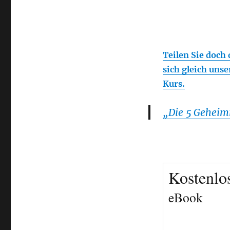
Was
ist
besser
Goldmünzen
und
Teilen Sie doch
Silbermünzen
sich gleich uns
oder
Cash
Kurs.
„Die 5 Geheim
Kostenlo
eBook