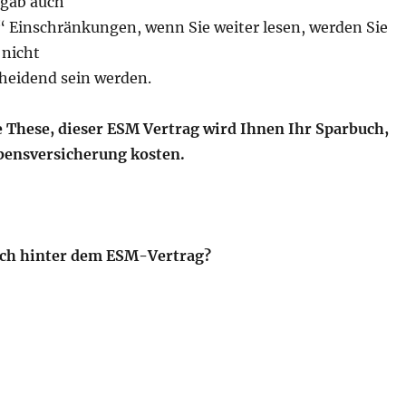
s gab auch
e“ Einschränkungen, wenn Sie weiter lesen, werden Sie
 nicht
heidend sein werden.
e These, dieser ESM Vertrag wird Ihnen Ihr Sparbuch,
bensversicherung kosten.
ich hinter dem ESM-Vertrag?
 Europäischer Stabilitätsmechanismus Ihnen Ihr Sparb