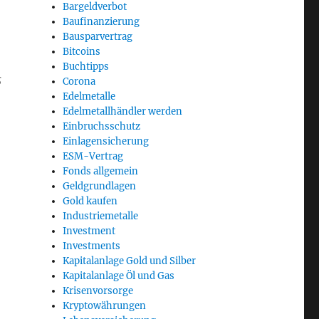
Bargeldverbot
Baufinanzierung
Bausparvertrag
Bitcoins
Buchtipps
s
Corona
Edelmetalle
Edelmetallhändler werden
Einbruchsschutz
Einlagensicherung
ESM-Vertrag
Fonds allgemein
Geldgrundlagen
Gold kaufen
Industriemetalle
ahin?“
Investment
Investments
Kapitalanlage Gold und Silber
Kapitalanlage Öl und Gas
Krisenvorsorge
Kryptowährungen