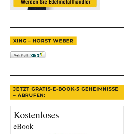
XING – HORST WEBER
JETZT GRATIS-E-BOOK-5 GEHEIMNISSE
– ABRUFEN:
Kostenloses
eBook