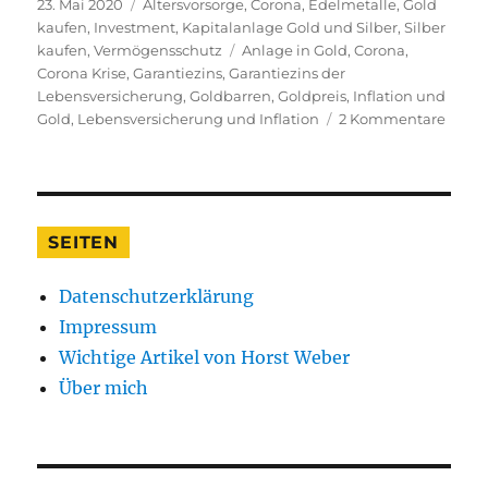
Veröffentlicht
Kategorien
23. Mai 2020
Altersvorsorge
,
Corona
,
Edelmetalle
,
Gold
am
kaufen
,
Investment
,
Kapitalanlage Gold und Silber
,
Silber
Schlagwörter
kaufen
,
Vermögensschutz
Anlage in Gold
,
Corona
,
Corona Krise
,
Garantiezins
,
Garantiezins der
Lebensversicherung
,
Goldbarren
,
Goldpreis
,
Inflation und
zu
Gold
,
Lebensversicherung und Inflation
2 Kommentare
Origi
Kaufb
von
1967
bewei
SEITEN
mit
Gold
Datenschutzerklärung
hätte
Sie
Impressum
Ihr
Wichtige Artikel von Horst Weber
Verm
Über mich
gesch