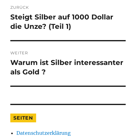
Beitragsnavigation
ZURÜCK
Steigt Silber auf 1000 Dollar
Vorheriger
Beitrag:
die Unze? (Teil 1)
WEITER
Warum ist Silber interessanter
Nächster
Beitrag:
als Gold ?
SEITEN
Datenschutzerklärung