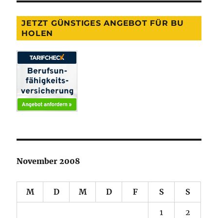
JETZT GÜNSTIGES ANGEBOT FÜR BU
HOLEN
November 2008
M
D
M
D
F
S
S
1
2