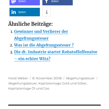
teilen
teilen
teilen
Ähnliche Beiträge:
Gewinner und Verlierer der
Abgeltungssteuer
Was ist die Abgeltungssteuer ?
Die dt. Industrie startet Rohstoffoffensive
– ein echter Witz?
Autor
Veröffentlicht
Kategorien
Schla
Horst Weber
8. November 2008
Abgeltungssteuer
am
Abgeltungssteuer
,
Kapitalanlage Gold und Silber
,
Kapitalanlage Öl und Gas