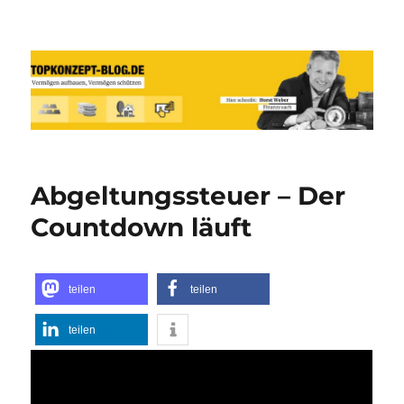
Reich werden und Vermögen
schützen mit Sachwerten-Silber-
Gold-Silbermünzen-Goldmünzen
Abgeltungssteuer – Der
Countdown läuft
teilen
teilen
teilen