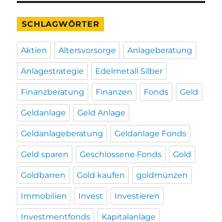
SCHLAGWÖRTER
Aktien
Altersvorsorge
Anlageberatung
Anlagestrategie
Edelmetall Silber
Finanzberatung
Finanzen
Fonds
Geld
Geldanlage
Geld Anlage
Geldanlageberatung
Geldanlage Fonds
Geld sparen
Geschlossene Fonds
Gold
Goldbarren
Gold kaufen
goldmünzen
Immobilien
Invest
Investieren
Investmentfonds
Kapitalanlage