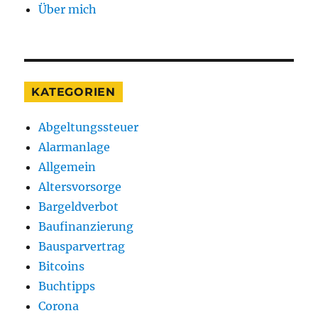
Über mich
ein
paar
Tipps
für
Sie,
was
KATEGORIEN
Sie
daraus
Abgeltungssteuer
machen
Alarmanlage
können
Allgemein
Altersvorsorge
Bargeldverbot
Baufinanzierung
Bausparvertrag
Bitcoins
Buchtipps
Corona