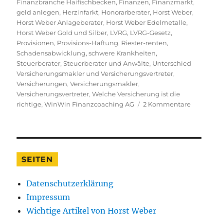
Finanzbranche Haifischbecken
,
Finanzen
,
Finanzmarkt
,
geld anlegen
,
Herzinfarkt
,
Honorarberater
,
Horst Weber
,
Horst Weber Anlageberater
,
Horst Weber Edelmetalle
,
Horst Weber Gold und Silber
,
LVRG
,
LVRG-Gesetz
,
Provisionen
,
Provisions-Haftung
,
Riester-renten
,
Schadensabwicklung
,
schwere Krankheiten
,
Steuerberater
,
Steuerberater und Anwälte
,
Unterschied
Versicherungsmakler und Versicherungsvertreter
,
Versicherungen
,
Versicherungsmakler
,
Versicherungsvertreter
,
Welche Versicherung ist die
zu
richtige
,
WinWin Finanzcoaching AG
2 Kommentare
Warum
ich
die
Finanzb
nach
SEITEN
23
Jahren
Datenschutzerklärung
zum
Kotzen
Impressum
finde
Wichtige Artikel von Horst Weber
und