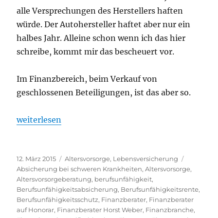
alle Versprechungen des Herstellers haften
würde. Der Autohersteller haftet aber nur ein
halbes Jahr. Alleine schon wenn ich das hier
schreibe, kommt mir das bescheuert vor.
Im Finanzbereich, beim Verkauf von
geschlossenen Beteiligungen, ist das aber so.
„Warum ich die Finanzbranche nach 23 Jahren zum K
weiterlesen
Veröffentlicht
Kategorien
Schlagwö
12. März 2015
Altersvorsorge
,
Lebensversicherung
am
Absicherung bei schweren Krankheiten
,
Altersvorsorge
,
Altersvorsorgeberatung
,
berufsunfähigkeit
,
Berufsunfähigkeitsabsicherung
,
Berufsunfähigkeitsrente
,
Berufsunfähigkeitsschutz
,
Finanzberater
,
Finanzberater
auf Honorar
,
Finanzberater Horst Weber
,
Finanzbranche
,