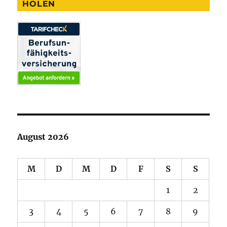
HOLEN
August 2026
M
D
M
D
F
S
S
1
2
3
4
5
6
7
8
9