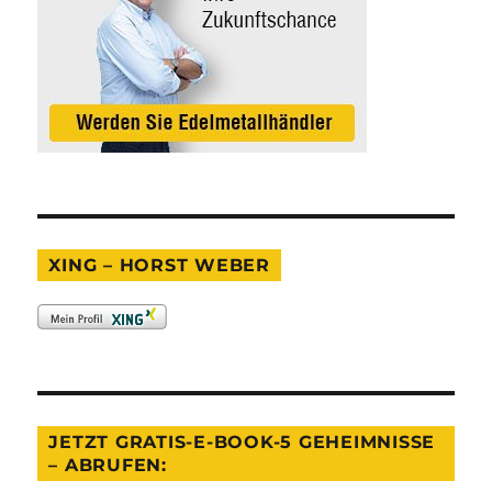
XING – HORST WEBER
JETZT GRATIS-E-BOOK-5 GEHEIMNISSE
– ABRUFEN: