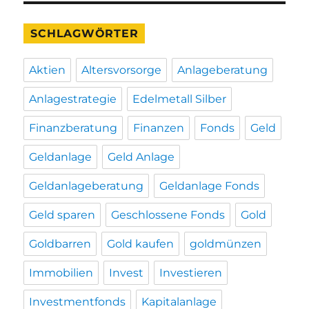
SCHLAGWÖRTER
Aktien
Altersvorsorge
Anlageberatung
Anlagestrategie
Edelmetall Silber
Finanzberatung
Finanzen
Fonds
Geld
Geldanlage
Geld Anlage
Geldanlageberatung
Geldanlage Fonds
Geld sparen
Geschlossene Fonds
Gold
Goldbarren
Gold kaufen
goldmünzen
Immobilien
Invest
Investieren
Investmentfonds
Kapitalanlage