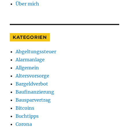
Über mich
ein
paar
Tipps
für
Sie,
was
KATEGORIEN
Sie
daraus
Abgeltungssteuer
machen
Alarmanlage
können
Allgemein
Altersvorsorge
Bargeldverbot
Baufinanzierung
Bausparvertrag
Bitcoins
Buchtipps
Corona