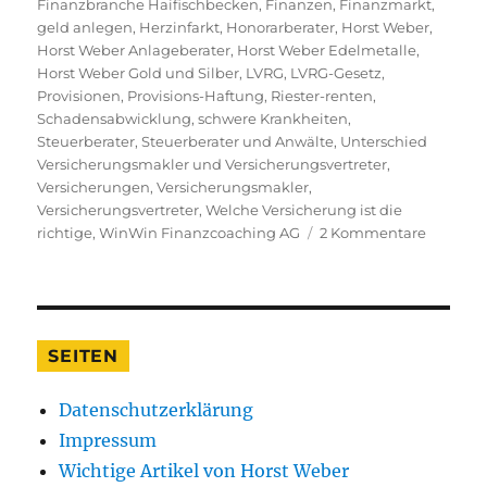
Finanzbranche Haifischbecken
,
Finanzen
,
Finanzmarkt
,
geld anlegen
,
Herzinfarkt
,
Honorarberater
,
Horst Weber
,
Horst Weber Anlageberater
,
Horst Weber Edelmetalle
,
Horst Weber Gold und Silber
,
LVRG
,
LVRG-Gesetz
,
Provisionen
,
Provisions-Haftung
,
Riester-renten
,
Schadensabwicklung
,
schwere Krankheiten
,
Steuerberater
,
Steuerberater und Anwälte
,
Unterschied
Versicherungsmakler und Versicherungsvertreter
,
Versicherungen
,
Versicherungsmakler
,
Versicherungsvertreter
,
Welche Versicherung ist die
zu
richtige
,
WinWin Finanzcoaching AG
2 Kommentare
Warum
ich
die
Finanzb
nach
SEITEN
23
Jahren
Datenschutzerklärung
zum
Kotzen
Impressum
finde
Wichtige Artikel von Horst Weber
und