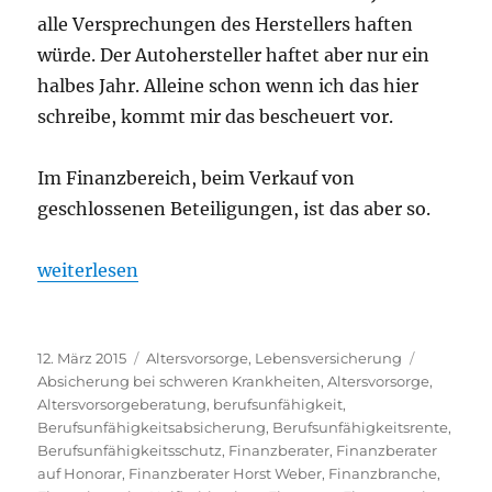
alle Versprechungen des Herstellers haften
würde. Der Autohersteller haftet aber nur ein
halbes Jahr. Alleine schon wenn ich das hier
schreibe, kommt mir das bescheuert vor.
Im Finanzbereich, beim Verkauf von
geschlossenen Beteiligungen, ist das aber so.
„Warum ich die Finanzbranche nach 23 Jahren zum K
weiterlesen
Veröffentlicht
Kategorien
Schlagwö
12. März 2015
Altersvorsorge
,
Lebensversicherung
am
Absicherung bei schweren Krankheiten
,
Altersvorsorge
,
Altersvorsorgeberatung
,
berufsunfähigkeit
,
Berufsunfähigkeitsabsicherung
,
Berufsunfähigkeitsrente
,
Berufsunfähigkeitsschutz
,
Finanzberater
,
Finanzberater
auf Honorar
,
Finanzberater Horst Weber
,
Finanzbranche
,