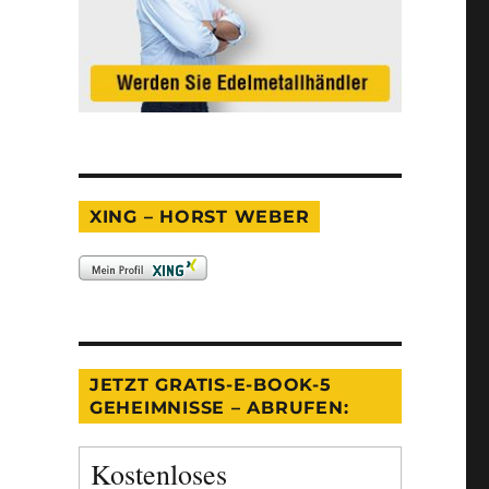
XING – HORST WEBER
JETZT GRATIS-E-BOOK-5
GEHEIMNISSE – ABRUFEN:
Kostenloses