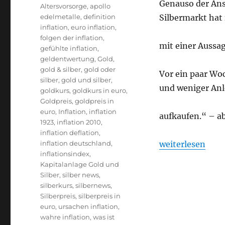
Genauso der Ans
Altersvorsorge
,
apollo
edelmetalle
,
definition
Silbermarkt hat
inflation
,
euro inflation
,
folgen der inflation
,
mit einer Aussa
gefühlte inflation
,
geldentwertung
,
Gold
,
gold & silber
,
gold oder
Vor ein paar Wo
silber
,
gold und silber
,
und weniger An
goldkurs
,
goldkurs in euro
,
Goldpreis
,
goldpreis in
euro
,
Inflation
,
inflation
aufkaufen.“ – ab
1923
,
inflation 2010
,
inflation deflation
,
„Gold und Silber
inflation deutschland
,
weiterlesen
inflationsindex
,
Kapitalanlage Gold und
Silber
,
silber news
,
silberkurs
,
silbernews
,
Silberpreis
,
silberpreis in
euro
,
ursachen inflation
,
wahre inflation
,
was ist