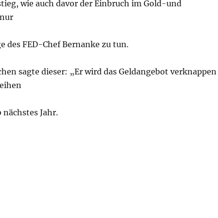
tieg, wie auch davor der Einbruch im Gold-und
 nur
ge des FED-Chef Bernanke zu tun.
chen sagte dieser: „Er wird das Geldangebot verknappen
leihen
 nächstes Jahr.
 startet Aufholjagt aufgrund von neuen Inflationsängst