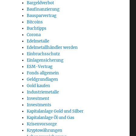
Bargeldverbot
Baufinanzierung
Bausparvertrag
Bitcoins
Buchtipps
Corona
Edelmetalle
Edelmetallhändler werden
Einbruchsschutz
Einlagensicherung
ESM-Vertrag
Fonds allgemein
Geldgrundlagen
Gold kaufen
en“
Industriemetalle
Investment
Investments
Kapitalanlage Gold und Silber
Kapitalanlage Öl und Gas
Krisenvorsorge
Kryptowährungen