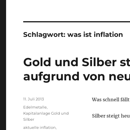
Schlagwort:
was ist inflation
Gold und Silber s
aufgrund von neu
Veröffentlicht
11. Juli 2013
Was schnell fäll
am
Kategorien
Edelmetalle
,
Kapitalanlage Gold und
Silber steigt h
Silber
Schlagwörter
aktuelle inflation
,