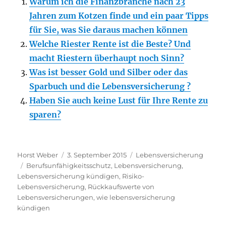
Warum ich die Finanzbranche nach 23
Jahren zum Kotzen finde und ein paar Tipps
für Sie, was Sie daraus machen können
Welche Riester Rente ist die Beste? Und
macht Riestern überhaupt noch Sinn?
Was ist besser Gold und Silber oder das
Sparbuch und die Lebensversicherung ?
Haben Sie auch keine Lust für Ihre Rente zu
sparen?
Autor
Veröffentlicht
Kategorien
Horst Weber
3. September 2015
Lebensversicherung
Schlagwörter
am
Berufsunfähigkeitsschutz
,
Lebensversicherung
,
Lebensversicherung kündigen
,
Risiko-
Lebensversicherung
,
Rückkaufswerte von
Lebensversicherungen
,
wie lebensversicherung
kündigen