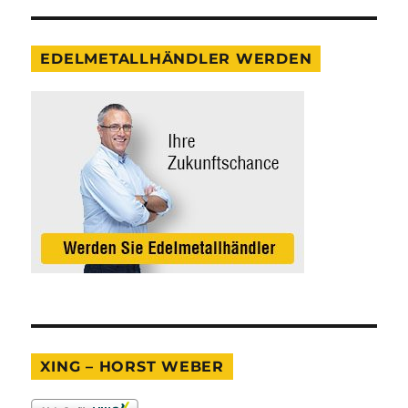
EDELMETALLHÄNDLER WERDEN
XING – HORST WEBER