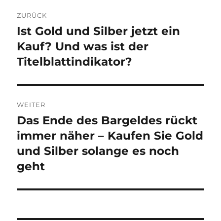
Beitragsnavigation
ZURÜCK
Ist Gold und Silber jetzt ein
Vorheriger
Beitrag:
Kauf? Und was ist der
Titelblattindikator?
WEITER
Das Ende des Bargeldes rückt
Nächster
Beitrag:
immer näher – Kaufen Sie Gold
und Silber solange es noch
geht