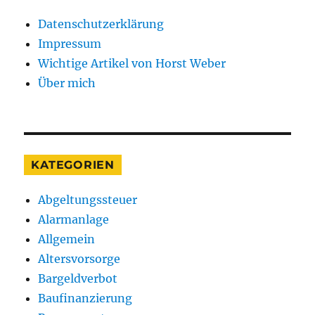
unabhängig?
Datenschutzerklärung
Und
wie
Impressum
kommen
Wichtige Artikel von Horst Weber
Sie
Über mich
dahin?
KATEGORIEN
Abgeltungssteuer
Alarmanlage
Allgemein
Altersvorsorge
Bargeldverbot
Baufinanzierung