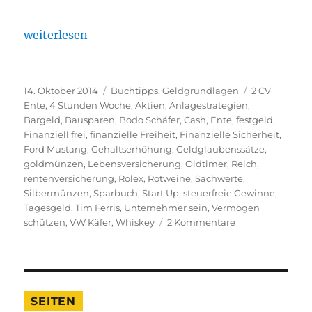
„Wann sind Sie reich und finanziell unabhängig? 
weiterlesen
Veröffentlicht
Kategorien
Schlagwörter
14. Oktober 2014
Buchtipps
,
Geldgrundlagen
2 CV
am
Ente
,
4 Stunden Woche
,
Aktien
,
Anlagestrategien
,
Bargeld
,
Bausparen
,
Bodo Schäfer
,
Cash
,
Ente
,
festgeld
,
Finanziell frei
,
finanzielle Freiheit
,
Finanzielle Sicherheit
,
Ford Mustang
,
Gehaltserhöhung
,
Geldglaubenssätze
,
goldmünzen
,
Lebensversicherung
,
Oldtimer
,
Reich
,
rentenversicherung
,
Rolex
,
Rotweine
,
Sachwerte
,
Silbermünzen
,
Sparbuch
,
Start Up
,
steuerfreie Gewinne
,
Tagesgeld
,
Tim Ferris
,
Unternehmer sein
,
Vermögen
zu
schützen
,
VW Käfer
,
Whiskey
2 Kommentare
Wann
sind
Sie
reich
und
SEITEN
finanziell