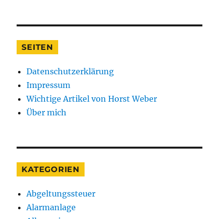
Die
10
schönsten
Geldzitate
SEITEN
Datenschutzerklärung
Impressum
Wichtige Artikel von Horst Weber
Über mich
KATEGORIEN
Abgeltungssteuer
Alarmanlage