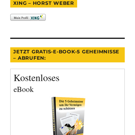
XING – HORST WEBER
JETZT GRATIS-E-BOOK-5 GEHEIMNISSE
– ABRUFEN:
Kostenloses
eBook