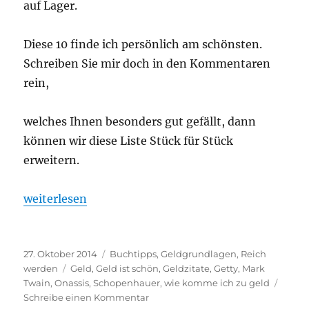
auf Lager.
Diese 10 finde ich persönlich am schönsten.
Schreiben Sie mir doch in den Kommentaren
rein,
welches Ihnen besonders gut gefällt, dann
können wir diese Liste Stück für Stück
erweitern.
„Die 10 schönsten Geldzitate“
weiterlesen
Veröffentlicht
Kategorien
27. Oktober 2014
Buchtipps
,
Geldgrundlagen
,
Reich
am
Schlagwörter
werden
Geld
,
Geld ist schön
,
Geldzitate
,
Getty
,
Mark
Twain
,
Onassis
,
Schopenhauer
,
wie komme ich zu geld
zu
Schreibe einen Kommentar