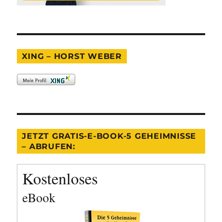
XING – HORST WEBER
JETZT GRATIS-E-BOOK-5 GEHEIMNISSE
– ABRUFEN:
Kostenloses
eBook