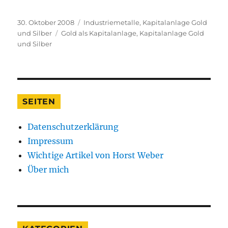
Veröffentlicht
Kategorien
30. Oktober 2008
Industriemetalle
,
Kapitalanlage Gold
am
Schlagwörter
und Silber
Gold als Kapitalanlage
,
Kapitalanlage Gold
und Silber
SEITEN
Datenschutzerklärung
Impressum
Wichtige Artikel von Horst Weber
Über mich