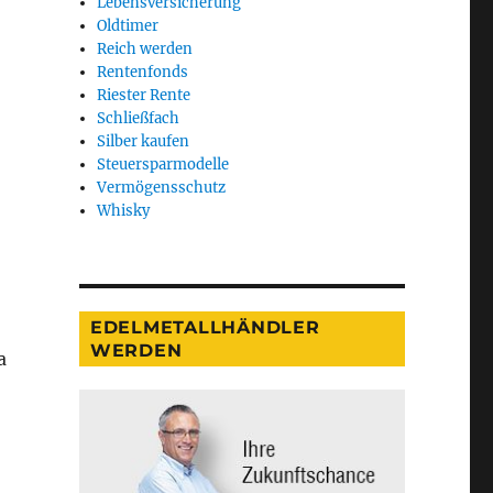
Lebensversicherung
Oldtimer
Reich werden
Rentenfonds
Riester Rente
Schließfach
Silber kaufen
Steuersparmodelle
Vermögensschutz
Whisky
EDELMETALLHÄNDLER
WERDEN
a
lanlage?““Taugt Whisky überhaupt als Geldanlage?““