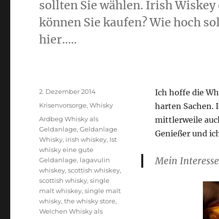
sollten Sie wählen. Irish Wiske
können Sie kaufen? Wie hoch soll
hier…..
Veröffentlicht
2. Dezember 2014
Ich hoffe die Wh
am
Kategorien
Krisenvorsorge
,
Whisky
harten Sachen. I
Schlagwörter
Ardbeg Whisky als
mittlerweile auc
Geldanlage
,
Geldanlage
Genießer und ic
Whisky
,
irish whiskey
,
Ist
whisky eine gute
Mein Interesse
Geldanlage
,
lagavulin
whiskey
,
scottish whiskey
,
scottish whisky
,
single
malt whiskey
,
single malt
whisky
,
the whisky store
,
Welchen Whisky als