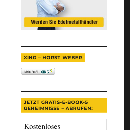
XING – HORST WEBER
JETZT GRATIS-E-BOOK-5
GEHEIMNISSE – ABRUFEN:
Kostenloses