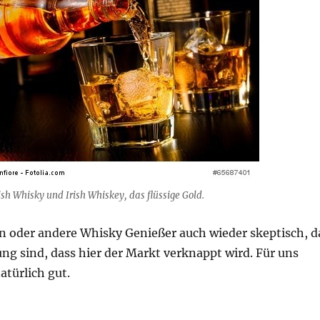
ish Whisky und Irish Whiskey, das flüssige Gold.
in oder andere Whisky Genießer auch wieder skeptisch, d
ng sind, dass hier der Markt verknappt wird. Für uns
atürlich gut.
 oder Scottish Whisky, welcher taugt besser als Kapita