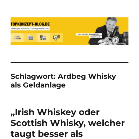
Reich werden und Vermögen
schützen mit Sachwerten-Silber-
Gold-Silbermünzen-Goldmünzen
Schlagwort:
Ardbeg Whisky
als Geldanlage
„Irish Whiskey oder
Scottish Whisky, welcher
taugt besser als