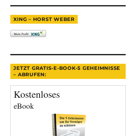
XING – HORST WEBER
JETZT GRATIS-E-BOOK-5 GEHEIMNISSE
– ABRUFEN:
Kostenloses
eBook