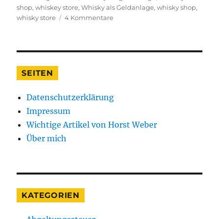
shop
,
whiskey store
,
Whisky als Geldanlage
,
whisky shop
,
zu
whisky store
4 Kommentare
„Irish
Whiskey
oder
Scottish
Whisky,
SEITEN
welcher
taugt
Datenschutzerklärung
besser
als
Impressum
Kapitalanlage?““Taugt
Wichtige Artikel von Horst Weber
Whisky
Über mich
überhaupt
als
Geldanlage?“
KATEGORIEN