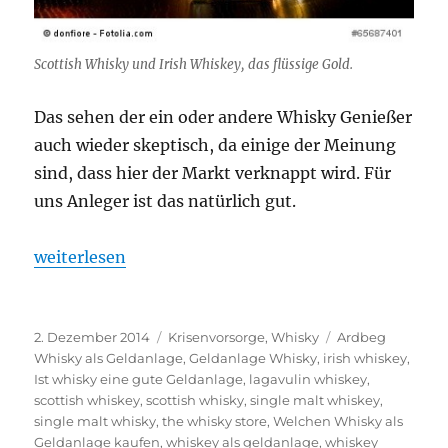
Scottish Whisky und Irish Whiskey, das flüssige Gold.
Das sehen der ein oder andere Whisky Genießer
auch wieder skeptisch, da einige der Meinung
sind, dass hier der Markt verknappt wird. Für
uns Anleger ist das natürlich gut.
„„Irish Whiskey oder Scottish Whisky, welcher tau
weiterlesen
Veröffentlicht
Kategorien
Schlagwörter
2. Dezember 2014
Krisenvorsorge
,
Whisky
Ardbeg
am
Whisky als Geldanlage
,
Geldanlage Whisky
,
irish whiskey
,
Ist whisky eine gute Geldanlage
,
lagavulin whiskey
,
scottish whiskey
,
scottish whisky
,
single malt whiskey
,
single malt whisky
,
the whisky store
,
Welchen Whisky als
Geldanlage kaufen
,
whiskey als geldanlage
,
whiskey