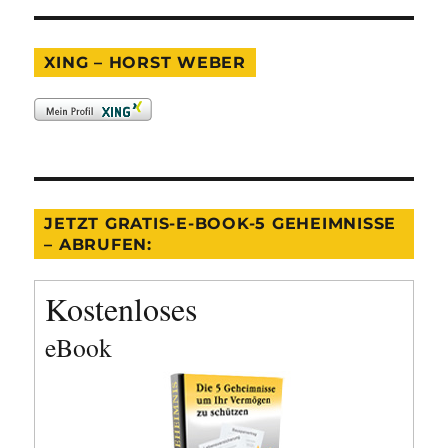
XING – HORST WEBER
JETZT GRATIS-E-BOOK-5 GEHEIMNISSE
– ABRUFEN:
Kostenloses
eBook