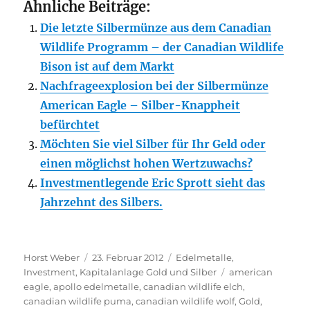
Ähnliche Beiträge:
Die letzte Silbermünze aus dem Canadian
Wildlife Programm – der Canadian Wildlife
Bison ist auf dem Markt
Nachfrageexplosion bei der Silbermünze
American Eagle – Silber-Knappheit
befürchtet
Möchten Sie viel Silber für Ihr Geld oder
einen möglichst hohen Wertzuwachs?
Investmentlegende Eric Sprott sieht das
Jahrzehnt des Silbers.
Autor
Veröffentlicht
Kategorien
Horst Weber
23. Februar 2012
Edelmetalle
,
am
Schlagwörter
Investment
,
Kapitalanlage Gold und Silber
american
eagle
,
apollo edelmetalle
,
canadian wildlife elch
,
canadian wildlife puma
,
canadian wildlife wolf
,
Gold
,