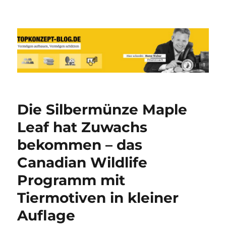
Reich werden und Vermögen
schützen mit Sachwerten-Silber-
Gold-Silbermünzen-Goldmünzen
Die Silbermünze Maple
Leaf hat Zuwachs
bekommen – das
Canadian Wildlife
Programm mit
Tiermotiven in kleiner
Auflage