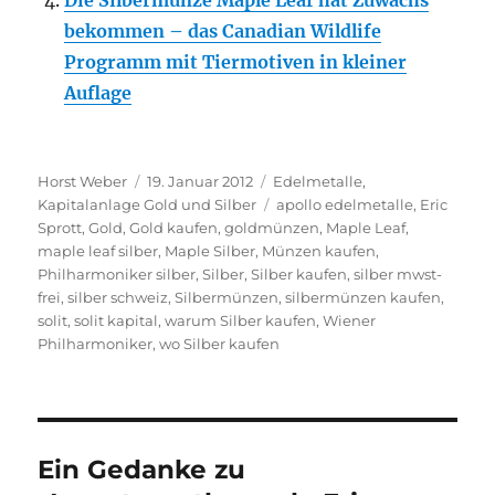
Die Silbermünze Maple Leaf hat Zuwachs
bekommen – das Canadian Wildlife
Programm mit Tiermotiven in kleiner
Auflage
Autor
Veröffentlicht
Kategorien
Horst Weber
19. Januar 2012
Edelmetalle
,
am
Schlagwörter
Kapitalanlage Gold und Silber
apollo edelmetalle
,
Eric
Sprott
,
Gold
,
Gold kaufen
,
goldmünzen
,
Maple Leaf
,
maple leaf silber
,
Maple Silber
,
Münzen kaufen
,
Philharmoniker silber
,
Silber
,
Silber kaufen
,
silber mwst-
frei
,
silber schweiz
,
Silbermünzen
,
silbermünzen kaufen
,
solit
,
solit kapital
,
warum Silber kaufen
,
Wiener
Philharmoniker
,
wo Silber kaufen
Ein Gedanke zu