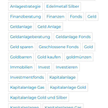
Anlagestrategie
Edelmetall Silber
Finanzberatung
Finanzen
Fonds
Geld
Geldanlage
Geld Anlage
Geldanlageberatung
Geldanlage Fonds
Geld sparen
Geschlossene Fonds
Gold
Goldbarren
Gold kaufen
goldmünzen
Immobilien
Invest
Investieren
Investmentfonds
Kapitalanlage
Kapitalanlage Gas
Kapitalanlage Gold
Kapitalanlage Gold und Silber
Kapitalanlagen
Kapitalanlagen Gas