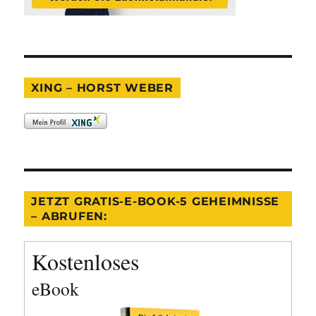
XING – HORST WEBER
JETZT GRATIS-E-BOOK-5 GEHEIMNISSE
– ABRUFEN:
Kostenloses
eBook