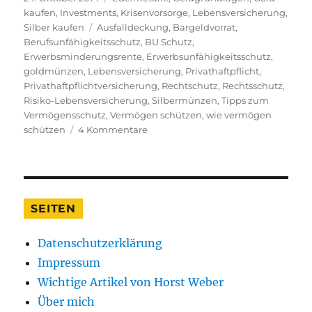
am
kaufen
,
Investments
,
Krisenvorsorge
,
Lebensversicherung
,
Schlagwörter
Silber kaufen
Ausfalldeckung
,
Bargeldvorrat
,
Berufsunfähigkeitsschutz
,
BU Schutz
,
Erwerbsminderungsrente
,
Erwerbsunfähigkeitsschutz
,
goldmünzen
,
Lebensversicherung
,
Privathaftpflicht
,
Privathaftpflichtversicherung
,
Rechtschutz
,
Rechtsschutz
,
Risiko-Lebensversicherung
,
Silbermünzen
,
Tipps zum
Vermögensschutz
,
Vermögen schützen
,
wie vermögen
zu
schützen
4 Kommentare
8
Tipps
wie
Sie
Ihre
SEITEN
Familie
und
Datenschutzerklärung
Ihr
Vermögen
Impressum
schützen
Wichtige Artikel von Horst Weber
Über mich