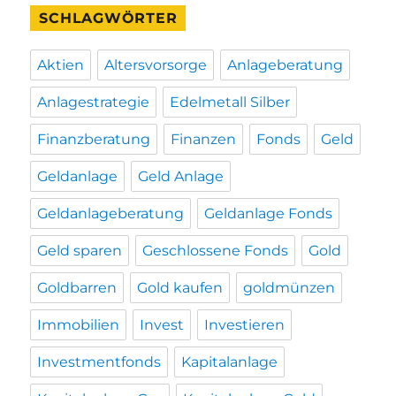
SCHLAGWÖRTER
Aktien
Altersvorsorge
Anlageberatung
Anlagestrategie
Edelmetall Silber
Finanzberatung
Finanzen
Fonds
Geld
Geldanlage
Geld Anlage
Geldanlageberatung
Geldanlage Fonds
Geld sparen
Geschlossene Fonds
Gold
Goldbarren
Gold kaufen
goldmünzen
Immobilien
Invest
Investieren
Investmentfonds
Kapitalanlage