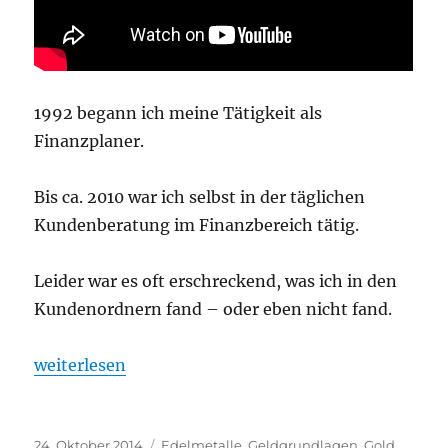
1992 begann ich meine Tätigkeit als
Finanzplaner.
Bis ca. 2010 war ich selbst in der täglichen
Kundenberatung im Finanzbereich tätig.
Leider war es oft erschreckend, was ich in den
Kundenordnern fand – oder eben nicht fand.
„8 Tipps wie Sie Ihre Familie und Ihr Vermögen sch
weiterlesen
Veröffentlicht
Kategorien
24. Oktober 2014
Edelmetalle
,
Geldgrundlagen
,
Gold