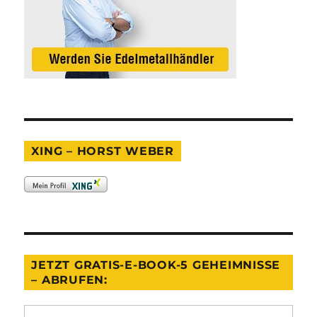
XING – HORST WEBER
JETZT GRATIS-E-BOOK-5 GEHEIMNISSE
– ABRUFEN: